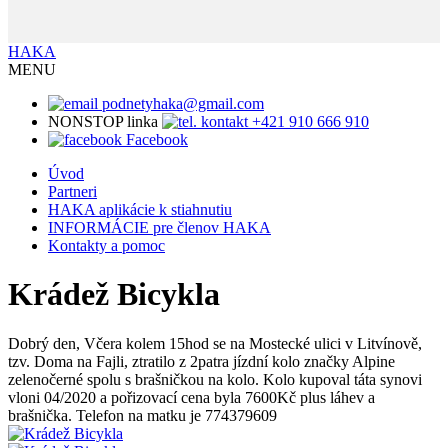
HAKA
MENU
podnetyhaka@gmail.com
NONSTOP linka
+421 910 666 910
Facebook
Úvod
Partneri
HAKA aplikácie k stiahnutiu
INFORMÁCIE pre členov HAKA
Kontakty a pomoc
Krádež Bicykla
Dobrý den, Včera kolem 15hod se na Mostecké ulici v Litvínově,
tzv. Doma na Fajli, ztratilo z 2patra jízdní kolo značky Alpine
zelenočerné spolu s brašničkou na kolo. Kolo kupoval táta synovi
vloni 04/2020 a pořizovací cena byla 7600Kč plus láhev a
brašnička. Telefon na matku je 774379609