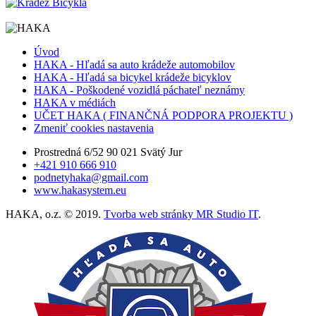
Úvod
HAKA - Hľadá sa auto krádeže automobilov
HAKA - Hľadá sa bicykel krádeže bicyklov
HAKA - Poškodené vozidlá páchateľ neznámy
HAKA v médiách
UČET HAKA ( FINANČNÁ PODPORA PROJEKTU )
Zmeniť cookies nastavenia
Prostredná 6/52 90 021 Svätý Jur
+421 910 666 910
podnetyhaka@gmail.com
www.hakasystem.eu
HAKA, o.z. © 2019.
Tvorba web stránky MR Studio IT
.