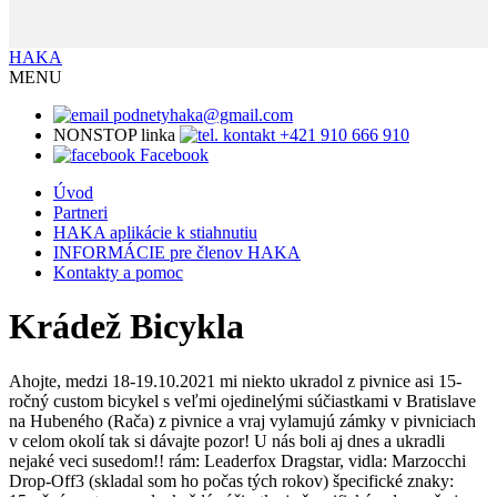
HAKA
MENU
podnetyhaka@gmail.com
NONSTOP linka
+421 910 666 910
Facebook
Úvod
Partneri
HAKA aplikácie k stiahnutiu
INFORMÁCIE pre členov HAKA
Kontakty a pomoc
Krádež Bicykla
Ahojte, medzi 18-19.10.2021 mi niekto ukradol z pivnice asi 15-
ročný custom bicykel s veľmi ojedinelými súčiastkami v Bratislave
na Hubeného (Rača) z pivnice a vraj vylamujú zámky v pivniciach
v celom okolí tak si dávajte pozor! U nás boli aj dnes a ukradli
nejaké veci susedom!! rám: Leaderfox Dragstar, vidla: Marzocchi
Drop-Off3 (skladal som ho počas tých rokov) špecifické znaky: