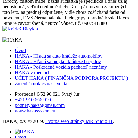
15ročný custom made, každá súčiastka je špecifická a dnes už aj
nedostupná, veľmi ojedinelé diely až na pár nových zakúpených
toto leto, na prednej odpruženej vidle zhora zošúchaná farba od
bowdenu, DVS čierna nálepka, biele gripy a predná brzda Hayes
Nine je zavzdušnená, nebrzdí vôbec. t.č. 0907518880
Úvod
HAKA - Hľadá sa auto krádeže automobilov
HAKA - Hľadá sa bicykel krádeže bicyklov
HAKA - Poškodené vozidlá páchateľ neznámy
HAKA v médiách
UČET HAKA ( FINANČNÁ PODPORA PROJEKTU )
Zmeniť cookies nastavenia
Prostredná 6/52 90 021 Svätý Jur
+421 910 666 910
podnetyhaka@gmail.com
www.hakasystem.eu
HAKA, o.z. © 2019.
Tvorba web stránky MR Studio IT
.
Úvod