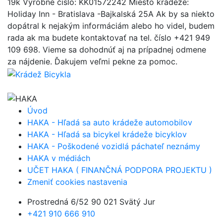
19k Výrobné číslo: KK01572242 Miesto krádeže:
Holiday Inn - Bratislava -Bajkalská 25A Ak by sa niekto
dopátral k nejakým informáciám alebo ho videl, budem
rada ak ma budete kontaktovať na tel. číslo +421 949
109 698. Vieme sa dohodnúť aj na prípadnej odmene
za nájdenie. Ďakujem veľmi pekne za pomoc.
Úvod
HAKA - Hľadá sa auto krádeže automobilov
HAKA - Hľadá sa bicykel krádeže bicyklov
HAKA - Poškodené vozidlá páchateľ neznámy
HAKA v médiách
UČET HAKA ( FINANČNÁ PODPORA PROJEKTU )
Zmeniť cookies nastavenia
Prostredná 6/52 90 021 Svätý Jur
+421 910 666 910