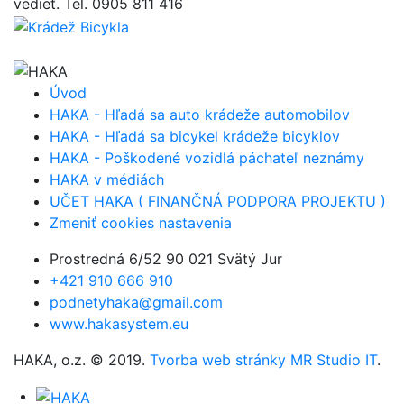
vedieť. Tel. 0905 811 416
Úvod
HAKA - Hľadá sa auto krádeže automobilov
HAKA - Hľadá sa bicykel krádeže bicyklov
HAKA - Poškodené vozidlá páchateľ neznámy
HAKA v médiách
UČET HAKA ( FINANČNÁ PODPORA PROJEKTU )
Zmeniť cookies nastavenia
Prostredná 6/52 90 021 Svätý Jur
+421 910 666 910
podnetyhaka@gmail.com
www.hakasystem.eu
HAKA, o.z. © 2019.
Tvorba web stránky MR Studio IT
.