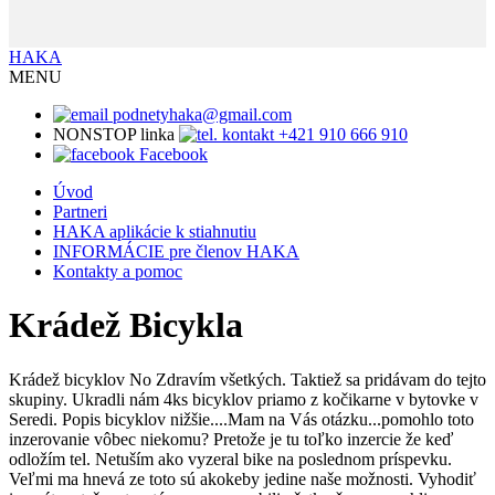
HAKA
MENU
podnetyhaka@gmail.com
NONSTOP linka
+421 910 666 910
Facebook
Úvod
Partneri
HAKA aplikácie k stiahnutiu
INFORMÁCIE pre členov HAKA
Kontakty a pomoc
Krádež Bicykla
Krádež bicyklov No Zdravím všetkých. Taktiež sa pridávam do tejto
skupiny. Ukradli nám 4ks bicyklov priamo z kočikarne v bytovke v
Seredi. Popis bicyklov nižšie....Mam na Vás otázku...pomohlo toto
inzerovanie vôbec niekomu? Pretože je tu toľko inzercie že keď
odložím tel. Netuším ako vyzeral bike na poslednom príspevku.
Veľmi ma hnevá ze toto sú akokeby jedine naše možnosti. Vyhodiť