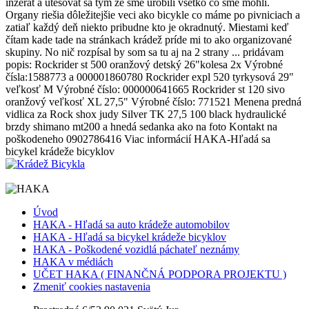
inzerát a utešovat sa tým ze sme urobili všetko čo sme mohli.
Organy riešia dôležitejšie veci ako bicykle co máme po pivniciach a
zatiaľ každý deň niekto pribudne kto je okradnutý. Miestami keď
čítam kade tade na stránkach krádež príde mi to ako organizované
skupiny. No nič rozpísal by som sa tu aj na 2 strany ... pridávam
popis: Rockrider st 500 oranžový detský 26"kolesa 2x Výrobné
čísla:1588773 a 000001860780 Rockrider expl 520 tyrkysová 29"
veľkosť M Výrobné číslo: 000000641665 Rockrider st 120 sivo
oranžový veľkosť XL 27,5" Výrobné číslo: 771521 Menena predná
vidlica za Rock shox judy Silver TK 27,5 100 black hydraulické
brzdy shimano mt200 a hnedá sedanka ako na foto Kontakt na
poškodeneho 0902786416 Viac informácií HAKA-Hľadá sa
bicykel krádeže bicyklov
Úvod
HAKA - Hľadá sa auto krádeže automobilov
HAKA - Hľadá sa bicykel krádeže bicyklov
HAKA - Poškodené vozidlá páchateľ neznámy
HAKA v médiách
UČET HAKA ( FINANČNÁ PODPORA PROJEKTU )
Zmeniť cookies nastavenia