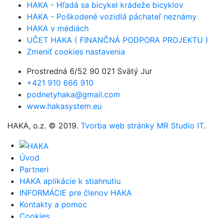
HAKA - Hľadá sa bicykel krádeže bicyklov
HAKA - Poškodené vozidlá páchateľ neznámy
HAKA v médiách
UČET HAKA ( FINANČNÁ PODPORA PROJEKTU )
Zmeniť cookies nastavenia
Prostredná 6/52 90 021 Svätý Jur
+421 910 666 910
podnetyhaka@gmail.com
www.hakasystem.eu
HAKA, o.z. © 2019.
Tvorba web stránky MR Studio IT
.
Úvod
Partneri
HAKA aplikácie k stiahnutiu
INFORMÁCIE pre členov HAKA
Kontakty a pomoc
Cookies