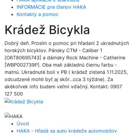
INFORMÁCIE pre členov HAKA
Kontakty a pomoc
Krádež Bicykla
Dobrý deň. Prosím o pomoc pri hľadaní 2 ukradnutých
horských bicyklov. Pánsky CTM - Caliber 1
[O6T80695743] a dámsky Rock Machine - Catherine
[WBP002739P]. Oba mali základnú čiernu farbu -
matnú. Ukradnuté boli v PB ( krádež zistená 1.11.2025,
odcudzené mohli byť aj skôr...cca 3 týždne). Za
akékoľvek info budem veľmi vďačný. Kontakt: 0907
127 500
Úvod
HAKA - Hľadá sa auto krádeže automobilov