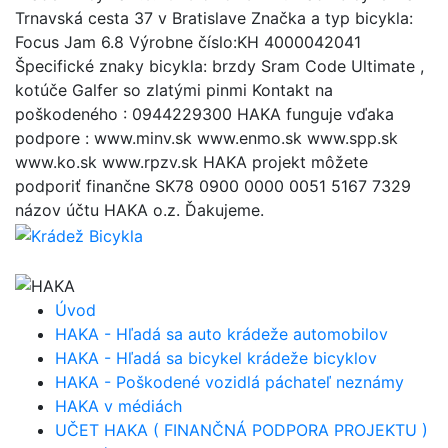
Trnavská cesta 37 v Bratislave Značka a typ bicykla:
Focus Jam 6.8 Výrobne číslo:KH 4000042041
Špecifické znaky bicykla: brzdy Sram Code Ultimate ,
kotúče Galfer so zlatými pinmi Kontakt na
poškodeného : 0944229300 HAKA funguje vďaka
podpore : www.minv.sk www.enmo.sk www.spp.sk
www.ko.sk www.rpzv.sk HAKA projekt môžete
podporiť finančne SK78 0900 0000 0051 5167 7329
názov účtu HAKA o.z. Ďakujeme.
Úvod
HAKA - Hľadá sa auto krádeže automobilov
HAKA - Hľadá sa bicykel krádeže bicyklov
HAKA - Poškodené vozidlá páchateľ neznámy
HAKA v médiách
UČET HAKA ( FINANČNÁ PODPORA PROJEKTU )