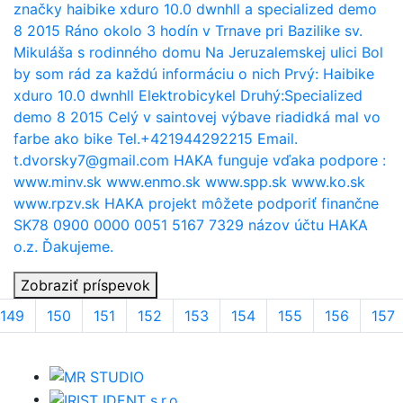
značky haibike xduro 10.0 dwnhll a specialized demo
8 2015 Ráno okolo 3 hodín v Trnave pri Bazilike sv.
Mikuláša s rodinného domu Na Jeruzalemskej ulici Bol
by som rád za každú informáciu o nich Prvý: Haibike
xduro 10.0 dwnhll Elektrobicykel Druhý:Specialized
demo 8 2015 Celý v saintovej výbave riadidká mal vo
farbe ako bike Tel.+421944292215 Email.
t.dvorsky7@gmail.com HAKA funguje vďaka podpore :
www.minv.sk www.enmo.sk www.spp.sk www.ko.sk
www.rpzv.sk HAKA projekt môžete podporiť finančne
SK78 0900 0000 0051 5167 7329 názov účtu HAKA
o.z. Ďakujeme.
Zobraziť príspevok
149
150
151
152
153
154
155
156
157