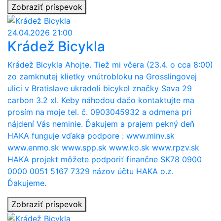
Zobraziť príspevok
24.04.2026 21:00
Krádež Bicykla
Krádež Bicykla Ahojte. Tiež mi včera (23.4. o cca 8:00)
zo zamknutej klietky vnútrobloku na Grosslingovej
ulici v Bratislave ukradoli bicykel značky Sava 29
carbon 3.2 xl. Keby náhodou dačo kontaktujte ma
prosím na moje tel. č. 0903045932 a odmena pri
nájdení Vás neminie. Ďakujem a prajem pekný deň
HAKA funguje vďaka podpore : www.minv.sk
www.enmo.sk www.spp.sk www.ko.sk www.rpzv.sk
HAKA projekt môžete podporiť finančne SK78 0900
0000 0051 5167 7329 názov účtu HAKA o.z.
Ďakujeme.
Zobraziť príspevok