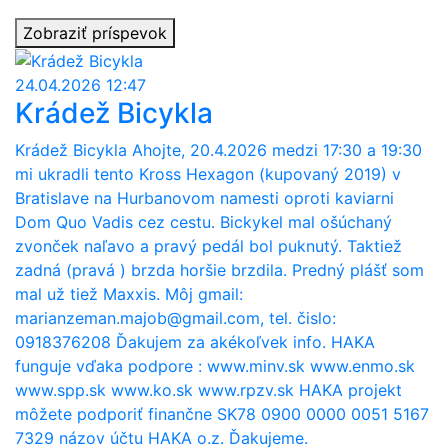
Zobraziť príspevok
24.04.2026 12:47
Krádež Bicykla
Krádež Bicykla Ahojte, 20.4.2026 medzi 17:30 a 19:30
mi ukradli tento Kross Hexagon (kupovaný 2019) v
Bratislave na Hurbanovom namesti oproti kaviarni
Dom Quo Vadis cez cestu. Bickykel mal ošúchaný
zvonček naľavo a pravý pedál bol puknutý. Taktiež
zadná (pravá ) brzda horšie brzdila. Predný plášť som
mal už tiež Maxxis. Môj gmail:
marianzeman.majob@gmail.com, tel. čislo:
0918376208 Ďakujem za akékoľvek info. HAKA
funguje vďaka podpore : www.minv.sk www.enmo.sk
www.spp.sk www.ko.sk www.rpzv.sk HAKA projekt
môžete podporiť finančne SK78 0900 0000 0051 5167
7329 názov účtu HAKA o.z. Ďakujeme.