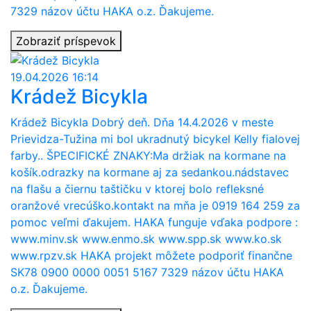
7329 názov účtu HAKA o.z. Ďakujeme.
Zobraziť príspevok
19.04.2026 16:14
Krádež Bicykla
Krádež Bicykla Dobrý deň. Dňa 14.4.2026 v meste
Prievidza-Tužina mi bol ukradnutý bicykel Kelly fialovej
farby.. ŠPECIFICKÉ ZNAKY:Ma držiak na kormane na
košík.odrazky na kormane aj za sedankou.nádstavec
na flašu a čiernu taštičku v ktorej bolo refleksné
oranžové vrecúško.kontakt na mňa je 0919 164 259 za
pomoc veľmi ďakujem. HAKA funguje vďaka podpore :
www.minv.sk www.enmo.sk www.spp.sk www.ko.sk
www.rpzv.sk HAKA projekt môžete podporiť finančne
SK78 0900 0000 0051 5167 7329 názov účtu HAKA
o.z. Ďakujeme.