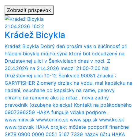
Zobraziť príspevok
21.04.2026 16:22
Krádež Bicykla
Krádež Bicykla Dobrý deň prosím vás o súčinnosť pri
hľadaní bicykla môjho syna ktorý bol odcudzený na
Družstevnej ulici v Šenkviciach dnes v noci. Z
20.4.2026 na 21.4.2026 medzi 21:00-7:00 Na
Družstevnej ulici 10-12 Šenkvice 90081 Znacka :
GARYFISHER Zlomeny drziak na vodu, mal kapsicku na
riadeni, osuchane od kapsicky na rame, penovy
chranic na rameme ako je retaz , nova zadny
prevodnik (ozubene kolecka) Kontakt na poškodeného
0907396259 HAKA funguje vďaka podpore :
www.minv.sk www.enmo.sk www.spp.sk www.ko.sk
www.rpzv.sk HAKA projekt môžete podporiť finančne
SK78 0900 0000 0051 5167 7329 názov účtu HAKA