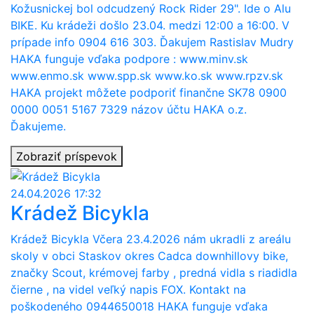
Kožusnickej bol odcudzený Rock Rider 29". Ide o Alu
BIKE. Ku krádeži došlo 23.04. medzi 12:00 a 16:00. V
prípade info 0904 616 303. Ďakujem Rastislav Mudry
HAKA funguje vďaka podpore : www.minv.sk
www.enmo.sk www.spp.sk www.ko.sk www.rpzv.sk
HAKA projekt môžete podporiť finančne SK78 0900
0000 0051 5167 7329 názov účtu HAKA o.z.
Ďakujeme.
Zobraziť príspevok
24.04.2026 17:32
Krádež Bicykla
Krádež Bicykla Včera 23.4.2026 nám ukradli z areálu
skoly v obci Staskov okres Cadca downhillovy bike,
značky Scout, krémovej farby , predná vidla s riadidla
čierne , na videl veľký napis FOX. Kontakt na
poškodeného 0944650018 HAKA funguje vďaka