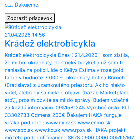
o.z. Ďakujeme.
Zobraziť príspevok
21.04.2026 14:56
Krádež elektrobicykla
Krádež elektrobicykla Dnes ( 21.4.2026 ) som zistila,
že mi bol ukradnutý elektrický bicykel a už som to
nahlásila na polícii. Ide o Kellys Estima v rose gold
farbe v hodnote 3 000 €, ukradnutý bol na Boroch
(Bratislava) z uzamknutého priestoru. Ak ho niekto
videl, alebo by sa niekde objavil (bazar, Marketplace,
atď.), prosím ozvite sa mi do správy. Budem vďačná
za každú informáciu. 0951581245 Výrobné číslo: KLT
33302733 Odmena 200€ Ďakujem HAKA funguje
vďaka podpore : www.minv.sk www.enmo.sk
www.spp.sk www.ko.sk www.rpzv.sk HAKA projekt
môžete podporiť finančne SK78 0900 0000 0051 5167