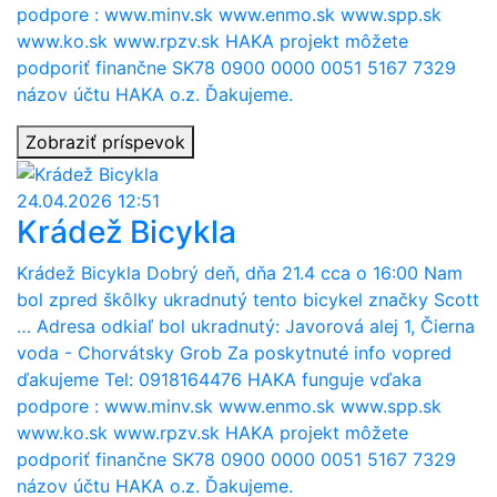
podpore : www.minv.sk www.enmo.sk www.spp.sk
www.ko.sk www.rpzv.sk HAKA projekt môžete
podporiť finančne SK78 0900 0000 0051 5167 7329
názov účtu HAKA o.z. Ďakujeme.
Zobraziť príspevok
24.04.2026 12:51
Krádež Bicykla
Krádež Bicykla Dobrý deň, dňa 21.4 cca o 16:00 Nam
bol zpred škôlky ukradnutý tento bicykel značky Scott
… Adresa odkiaľ bol ukradnutý: Javorová alej 1, Čierna
voda - Chorvátsky Grob Za poskytnuté info vopred
ďakujeme Tel: 0918164476 HAKA funguje vďaka
podpore : www.minv.sk www.enmo.sk www.spp.sk
www.ko.sk www.rpzv.sk HAKA projekt môžete
podporiť finančne SK78 0900 0000 0051 5167 7329
názov účtu HAKA o.z. Ďakujeme.