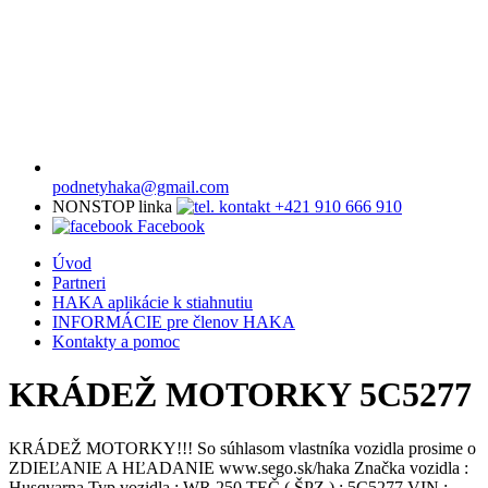
podnetyhaka@gmail.com
NONSTOP linka
+421 910 666 910
Facebook
Úvod
Partneri
HAKA aplikácie k stiahnutiu
INFORMÁCIE pre členov HAKA
Kontakty a pomoc
KRÁDEŽ MOTORKY 5C5277
KRÁDEŽ MOTORKY!!! So súhlasom vlastníka vozidla prosime o
ZDIEĽANIE A HĽADANIE www.sego.sk/haka Značka vozidla :
Husqvarna Typ vozidla : WR 250 TEČ ( ŠPZ ) : 5C5277 VIN :