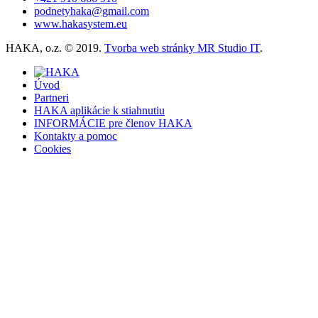
podnetyhaka@gmail.com
www.hakasystem.eu
HAKA, o.z. © 2019.
Tvorba web stránky MR Studio IT
.
Úvod
Partneri
HAKA aplikácie k stiahnutiu
INFORMÁCIE pre členov HAKA
Kontakty a pomoc
Cookies