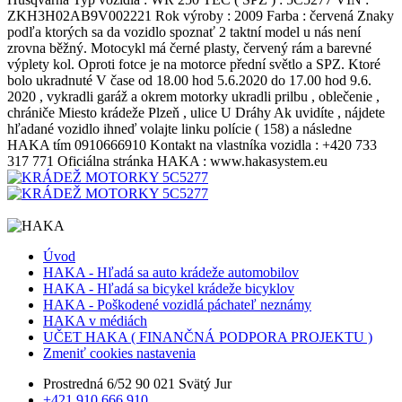
ZKH3H02AB9V002221 Rok výroby : 2009 Farba : červená Znaky
podľa ktorých sa da vozidlo spoznať 2 taktní model u nás není
zrovna běžný. Motocykl má černé plasty, červený rám a barevné
výplety kol. Oproti fotce je na motorce přední světlo a SPZ. Ktoré
bolo ukradnuté V čase od 18.00 hod 5.6.2020 do 17.00 hod 9.6.
2020 , vykradli garáž a okrem motorky ukradli prilbu , oblečenie ,
chrániče Miesto krádeže Plzeň , ulice U Dráhy Ak uvidíte , nájdete
hľadané vozidlo ihneď volajte linku polície ( 158) a následne
HAKA tím 0910666910 Kontakt na vlastníka vozidla : +420 733
317 771 Oficiálna stránka HAKA : www.hakasystem.eu
Úvod
HAKA - Hľadá sa auto krádeže automobilov
HAKA - Hľadá sa bicykel krádeže bicyklov
HAKA - Poškodené vozidlá páchateľ neznámy
HAKA v médiách
UČET HAKA ( FINANČNÁ PODPORA PROJEKTU )
Zmeniť cookies nastavenia
Prostredná 6/52 90 021 Svätý Jur
+421 910 666 910