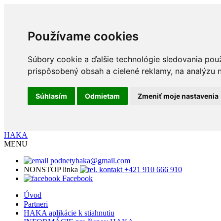
Používame cookies
Súbory cookie a ďalšie technológie sledovania pou
prispôsobený obsah a cielené reklamy, na analýzu n
Súhlasím
Odmietam
Zmeniť moje nastavenia
HAKA
MENU
podnetyhaka@gmail.com
NONSTOP linka
+421 910 666 910
Facebook
Úvod
Partneri
HAKA aplikácie k stiahnutiu