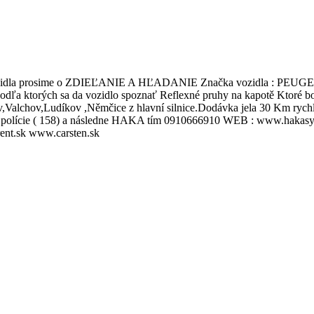
dla prosime o ZDIEĽANIE A HĽADANIE Značka vozidla : PEUGEOT
ktorých sa da vozidlo spoznať Reflexné pruhy na kapotě Ktoré bol
alchov,Ludíkov ,Němčice z hlavní silnice.Dodávka jela 30 Km rychlos
 linku polície ( 158) a následne HAKA tím 0910666910 WEB : www.
ent.sk www.carsten.sk