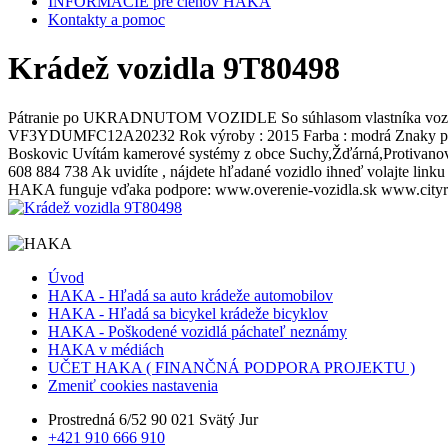
INFORMÁCIE pre členov HAKA
Kontakty a pomoc
Krádež vozidla 9T80498
Pátranie po UKRADNUTOM VOZIDLE So súhlasom vlastníka vozi
VF3YDUMFC12A20232 Rok výroby : 2015 Farba : modrá Znaky podľa 
Boskovic Uvítám kamerové systémy z obce Suchy,Žďárná,Protivanov,V
608 884 738 Ak uvidíte , nájdete hľadané vozidlo ihneď volajte
HAKA funguje vďaka podpore: www.overenie-vozidla.sk www.cityr
Úvod
HAKA - Hľadá sa auto krádeže automobilov
HAKA - Hľadá sa bicykel krádeže bicyklov
HAKA - Poškodené vozidlá páchateľ neznámy
HAKA v médiách
UČET HAKA ( FINANČNÁ PODPORA PROJEKTU )
Zmeniť cookies nastavenia
Prostredná 6/52 90 021 Svätý Jur
+421 910 666 910