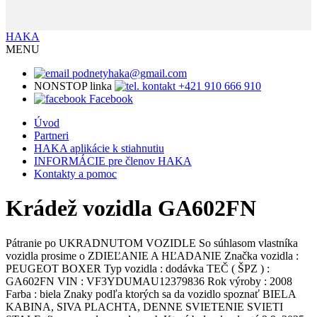
HAKA
MENU
podnetyhaka@gmail.com
NONSTOP linka
+421 910 666 910
Facebook
Úvod
Partneri
HAKA aplikácie k stiahnutiu
INFORMÁCIE pre členov HAKA
Kontakty a pomoc
Krádež vozidla GA602FN
Pátranie po UKRADNUTOM VOZIDLE So súhlasom vlastníka
vozidla prosime o ZDIEĽANIE A HĽADANIE Značka vozidla :
PEUGEOT BOXER Typ vozidla : dodávka TEČ ( ŠPZ ) :
GA602FN VIN : VF3YDUMAU12379836 Rok výroby : 2008
Farba : biela Znaky podľa ktorých sa da vozidlo spoznať BIELA
KABINA, SIVA PLACHTA, DENNE SVIETENIE SVIETI