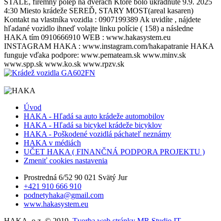
STALE, firemny polep na dverach Ktoré bolo ukradnuté 9.9. 2025
4:30 Miesto krádeže SEREĎ, STARY MOST(areal kasaren)
Kontakt na vlastníka vozidla : 0907199389 Ak uvidíte , nájdete
hľadané vozidlo ihneď volajte linku polície ( 158) a následne
HAKA tím 0910666910 WEB : www.hakasystem.eu
INSTAGRAM HAKA : www.instagram.com/hakapatranie HAKA
funguje vďaka podpore: www.pemateam.sk www.minv.sk
www.spp.sk www.ko.sk www.rpzv.sk
Úvod
HAKA - Hľadá sa auto krádeže automobilov
HAKA - Hľadá sa bicykel krádeže bicyklov
HAKA - Poškodené vozidlá páchateľ neznámy
HAKA v médiách
UČET HAKA ( FINANČNÁ PODPORA PROJEKTU )
Zmeniť cookies nastavenia
Prostredná 6/52 90 021 Svätý Jur
+421 910 666 910
podnetyhaka@gmail.com
www.hakasystem.eu
HAKA, o.z. © 2019.
Tvorba web stránky MR Studio IT
.