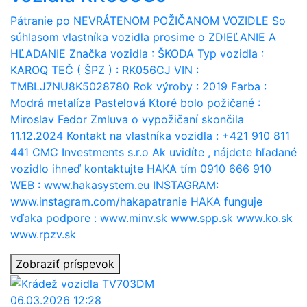
Pátranie po NEVRÁTENOM POŽIČANOM VOZIDLE So
súhlasom vlastníka vozidla prosime o ZDIEĽANIE A
HĽADANIE Značka vozidla : ŠKODA Typ vozidla :
KAROQ TEČ ( ŠPZ ) : RK056CJ VIN :
TMBLJ7NU8K5028780 Rok výroby : 2019 Farba :
Modrá metalíza Pastelová Ktoré bolo požičané :
Miroslav Fedor Zmluva o vypožičaní skončila
11.12.2024 Kontakt na vlastníka vozidla : +421 910 811
441 CMC Investments s.r.o Ak uvidíte , nájdete hľadané
vozidlo ihneď kontaktujte HAKA tím 0910 666 910
WEB : www.hakasystem.eu INSTAGRAM:
www.instagram.com/hakapatranie HAKA funguje
vďaka podpore : www.minv.sk www.spp.sk www.ko.sk
www.rpzv.sk
Zobraziť príspevok
06.03.2026 12:28