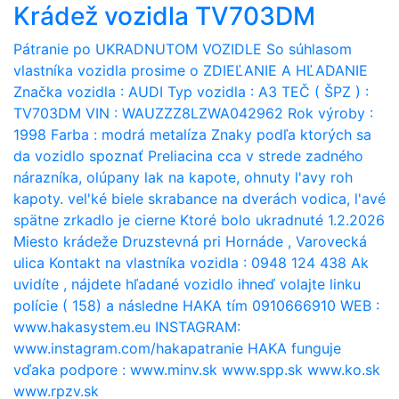
Krádež vozidla TV703DM
Pátranie po UKRADNUTOM VOZIDLE So súhlasom
vlastníka vozidla prosime o ZDIEĽANIE A HĽADANIE
Značka vozidla : AUDI Typ vozidla : A3 TEČ ( ŠPZ ) :
TV703DM VIN : WAUZZZ8LZWA042962 Rok výroby :
1998 Farba : modrá metalíza Znaky podľa ktorých sa
da vozidlo spoznať Preliacina cca v strede zadného
nárazníka, olúpany lak na kapote, ohnuty l'avy roh
kapoty. vel'ké biele skrabance na dverách vodica, l'avé
spätne zrkadlo je cierne Ktoré bolo ukradnuté 1.2.2026
Miesto krádeže Druzstevná pri Hornáde , Varovecká
ulica Kontakt na vlastníka vozidla : 0948 124 438 Ak
uvidíte , nájdete hľadané vozidlo ihneď volajte linku
polície ( 158) a následne HAKA tím 0910666910 WEB :
www.hakasystem.eu INSTAGRAM:
www.instagram.com/hakapatranie HAKA funguje
vďaka podpore : www.minv.sk www.spp.sk www.ko.sk
www.rpzv.sk