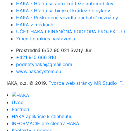
HAKA - Hľadá sa auto krádeže automobilov
HAKA - Hľadá sa bicykel krádeže bicyklov
HAKA - Poškodené vozidlá páchateľ neznámy
HAKA v médiách
UČET HAKA ( FINANČNÁ PODPORA PROJEKTU )
Zmeniť cookies nastavenia
Prostredná 6/52 90 021 Svätý Jur
+421 910 666 910
podnetyhaka@gmail.com
www.hakasystem.eu
HAKA, o.z. © 2019.
Tvorba web stránky MR Studio IT
.
Úvod
Partneri
HAKA aplikácie k stiahnutiu
INFORMÁCIE pre členov HAKA
Kontakty a pomoc