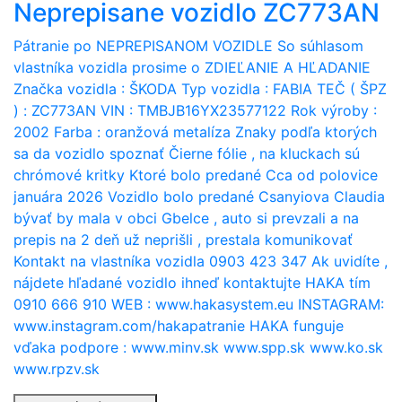
Neprepisane vozidlo ZC773AN
Pátranie po NEPREPISANOM VOZIDLE So súhlasom
vlastníka vozidla prosime o ZDIEĽANIE A HĽADANIE
Značka vozidla : ŠKODA Typ vozidla : FABIA TEČ ( ŠPZ
) : ZC773AN VIN : TMBJB16YX23577122 Rok výroby :
2002 Farba : oranžová metalíza Znaky podľa ktorých
sa da vozidlo spoznať Čierne fólie , na kluckach sú
chrómové kritky Ktoré bolo predané Cca od polovice
januára 2026 Vozidlo bolo predané Csanyiova Claudia
bývať by mala v obci Gbelce , auto si prevzali a na
prepis na 2 deň už neprišli , prestala komunikovať
Kontakt na vlastníka vozidla 0903 423 347 Ak uvidíte ,
nájdete hľadané vozidlo ihneď kontaktujte HAKA tím
0910 666 910 WEB : www.hakasystem.eu INSTAGRAM:
www.instagram.com/hakapatranie HAKA funguje
vďaka podpore : www.minv.sk www.spp.sk www.ko.sk
www.rpzv.sk