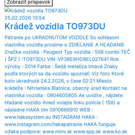
Zobraziť príspevok
25.02.2026 13:54
Krádež vozidla TO973DU
Pátranie po UKRADNUTOM VOZIDLE So súhlasom
vlastníka vozidla prosime o ZDIEĽANIE A HĽADANIE
Značka vozidla : Peugeot Typ vozidla : 508 combi TEČ
( ŠPZ ) :TO973DU VIN :VF38E9HD8EL027641 Rok
výroby : 2014 Farba : Šedá metalíza tmavá Znaky
podľa ktorých sa da vozidlo spoznať: Viz foto Ktoré
bolo ukradnuté 24.2.2026, v čase 02:21 Miesto
krádeže : Nitrianska Blatnica, obecný úrad Kontakt na
vlastníka vozidla : 0904605805 Ak uvidíte , nájdete
hľadané vozidlo ihneď volajte linku polície ( 158) a
následne HAKA tím 0910666910 WEB :
www.hakasystem.eu INSTAGRAM HAKA :
www.instagram.com/hakapatranie HAKA funguje
vďaka podpore: www.minv.sk www.spp.sk www.ko.sk