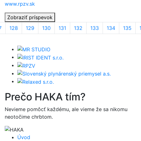
www.rpzv.sk
Zobraziť príspevok
7
128
129
130
131
132
133
134
135
Prečo
HAKA
tím?
Nevieme pomôcť každému, ale vieme že sa nikomu
neotočime chrbtom.
Úvod