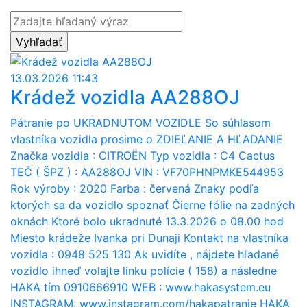
13.03.2026 11:43
Krádež vozidla AA288OJ
Pátranie po UKRADNUTOM VOZIDLE So súhlasom
vlastníka vozidla prosime o ZDIEĽANIE A HĽADANIE
Značka vozidla : CITROËN Typ vozidla : C4 Cactus
TEČ ( ŠPZ ) : AA288OJ VIN : VF70PHNPMKE544953
Rok výroby : 2020 Farba : červená Znaky podľa
ktorých sa da vozidlo spoznať Čierne fólie na zadných
oknách Ktoré bolo ukradnuté 13.3.2026 o 08.00 hod
Miesto krádeže Ivanka pri Dunaji Kontakt na vlastníka
vozidla : 0948 525 130 Ak uvidíte , nájdete hľadané
vozidlo ihneď volajte linku polície ( 158) a následne
HAKA tím 0910666910 WEB : www.hakasystem.eu
INSTAGRAM: www.instagram.com/hakapatranie HAKA