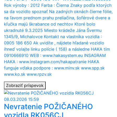
Rok výroby : 2012 Farba : Čierna Znaky podľa ktorých
sa da vozidlo spoznať Na zadných oknách čierne fólie,
na ľavom prednom prahu preliačina, šoférové dvere a
kľučka majú škrabance od nechtov Ktoré bolo
ukradnuté 9.3.2025 Miesto krádeže Jána Švermu
1345/9, Michalovce Kontakt na vlastníka vozidla :
0905 186 650 Ak uvidíte , nájdete hľadané vozidlo
ihneď volajte linku polície ( 158) a následne HAKA tím
0910666910 WEB : www.hakasystem.eu INSAGRAM
HAKA : www.instagram.com/hakapatranie HAKA
funguje vďaka podpore : www.minv.sk www.spp.sk
www.ko.sk www.rpzv.sk
Zobraziť príspevok
08.03.2026 15:59
Nevratenie POŽIČANÉHO
vozidla RK056CJ