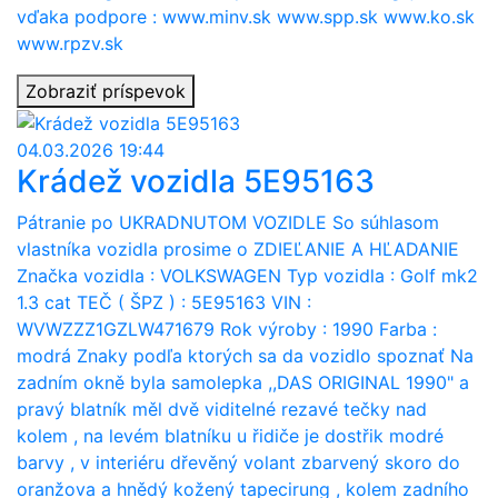
vďaka podpore : www.minv.sk www.spp.sk www.ko.sk
www.rpzv.sk
Zobraziť príspevok
04.03.2026 19:44
Krádež vozidla 5E95163
Pátranie po UKRADNUTOM VOZIDLE So súhlasom
vlastníka vozidla prosime o ZDIEĽANIE A HĽADANIE
Značka vozidla : VOLKSWAGEN Typ vozidla : Golf mk2
1.3 cat TEČ ( ŠPZ ) : 5E95163 VIN :
WVWZZZ1GZLW471679 Rok výroby : 1990 Farba :
modrá Znaky podľa ktorých sa da vozidlo spoznať Na
zadním okně byla samolepka ,,DAS ORIGINAL 1990" a
pravý blatník měl dvě viditelné rezavé tečky nad
kolem , na levém blatníku u řidiče je dostřik modré
barvy , v interiéru dřevěný volant zbarvený skoro do
oranžova a hnědý kožený tapecirung , kolem zadního