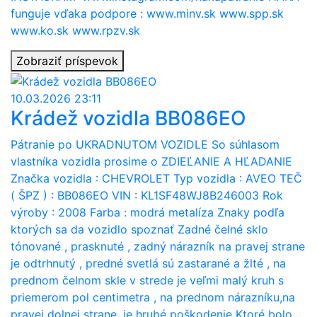
funguje vďaka podpore : www.minv.sk www.spp.sk
www.ko.sk www.rpzv.sk
Zobraziť príspevok
10.03.2026 23:11
Krádež vozidla BB086EO
Pátranie po UKRADNUTOM VOZIDLE So súhlasom
vlastníka vozidla prosime o ZDIEĽANIE A HĽADANIE
Značka vozidla : CHEVROLET Typ vozidla : AVEO TEČ
( ŠPZ ) : BB086EO VIN : KL1SF48WJ8B246003 Rok
výroby : 2008 Farba : modrá metalíza Znaky podľa
ktorých sa da vozidlo spoznať Zadné čelné sklo
tónované , prasknuté , zadný nárazník na pravej strane
je odtrhnutý , predné svetlá sú zastarané a žlté , na
prednom čelnom skle v strede je veľmi malý kruh s
priemerom pol centimetra , na prednom nárazníku,na
pravej dolnej strane, je hrubé poškodenie Ktoré bolo