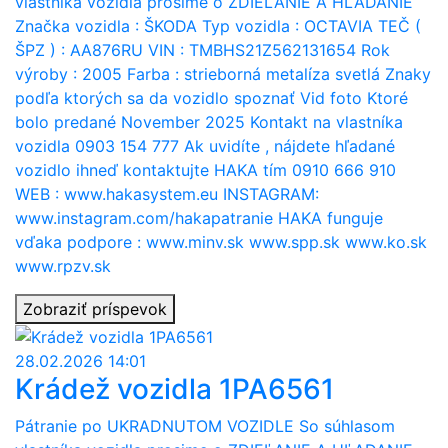
vlastníka vozidla prosime o ZDIEĽANIE A HĽADANIE
Značka vozidla : ŠKODA Typ vozidla : OCTAVIA TEČ (
ŠPZ ) : AA876RU VIN : TMBHS21Z562131654 Rok
výroby : 2005 Farba : strieborná metalíza svetlá Znaky
podľa ktorých sa da vozidlo spoznať Vid foto Ktoré
bolo predané November 2025 Kontakt na vlastníka
vozidla 0903 154 777 Ak uvidíte , nájdete hľadané
vozidlo ihneď kontaktujte HAKA tím 0910 666 910
WEB : www.hakasystem.eu INSTAGRAM:
www.instagram.com/hakapatranie HAKA funguje
vďaka podpore : www.minv.sk www.spp.sk www.ko.sk
www.rpzv.sk
Zobraziť príspevok
28.02.2026 14:01
Krádež vozidla 1PA6561
Pátranie po UKRADNUTOM VOZIDLE So súhlasom