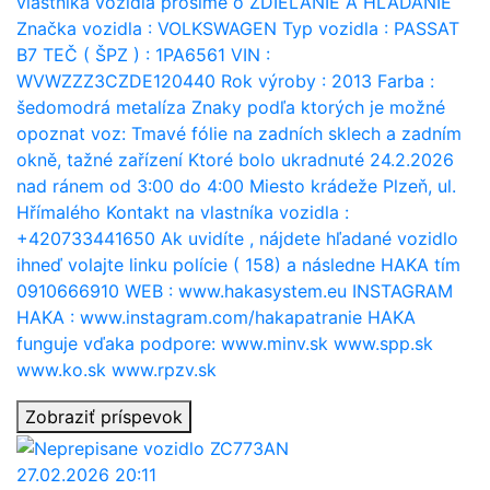
vlastníka vozidla prosime o ZDIEĽANIE A HĽADANIE
Značka vozidla : VOLKSWAGEN Typ vozidla : PASSAT
B7 TEČ ( ŠPZ ) : 1PA6561 VIN :
WVWZZZ3CZDE120440 Rok výroby : 2013 Farba :
šedomodrá metalíza Znaky podľa ktorých je možné
opoznat voz: Tmavé fólie na zadních sklech a zadním
okně, tažné zařízení Ktoré bolo ukradnuté 24.2.2026
nad ránem od 3:00 do 4:00 Miesto krádeže Plzeň, ul.
Hřímalého Kontakt na vlastníka vozidla :
+420733441650 Ak uvidíte , nájdete hľadané vozidlo
ihneď volajte linku polície ( 158) a následne HAKA tím
0910666910 WEB : www.hakasystem.eu INSTAGRAM
HAKA : www.instagram.com/hakapatranie HAKA
funguje vďaka podpore: www.minv.sk www.spp.sk
www.ko.sk www.rpzv.sk
Zobraziť príspevok
27.02.2026 20:11