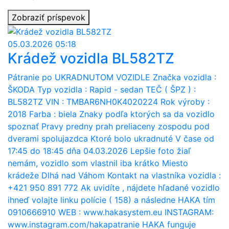
Zobraziť príspevok
05.03.2026 05:18
Krádež vozidla BL582TZ
Pátranie po UKRADNUTOM VOZIDLE Značka vozidla :
ŠKODA Typ vozidla : Rapid - sedan TEČ ( ŠPZ ) :
BL582TZ VIN : TMBAR6NH0K4020224 Rok výroby :
2018 Farba : biela Znaky podľa ktorých sa da vozidlo
spoznať Pravy predny prah preliaceny zospodu pod
dverami spolujazdca Ktoré bolo ukradnuté V čase od
17:45 do 18:45 dňa 04.03.2026 Lepšie foto žiaľ
nemám, vozidlo som vlastnil iba krátko Miesto
krádeže Dlhá nad Váhom Kontakt na vlastníka vozidla :
+421 950 891 772 Ak uvidíte , nájdete hľadané vozidlo
ihneď volajte linku polície ( 158) a následne HAKA tím
0910666910 WEB : www.hakasystem.eu INSTAGRAM:
www.instagram.com/hakapatranie HAKA funguje