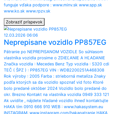
funguje vďaka podpore : www.minv.sk www.spp.sk
www.ko.sk www.rpzv.sk
Zobraziť príspevok
12.03.2026 06:06
Neprepisane vozidlo PP857EG
Pátranie po NEPREPISANOM VOZIDLE So súhlasom
vlastníka vozidla prosime o ZDIEĽANIE A HĽADANIE
Značka vozidla : Mecedes Benz Typ vozidla : S320 cdi
TEČ ( ŠPZ ) : PP857EG VIN : WDB2200251A468308
Rok výroby : 2005 Farba : strieborná metalíza Znaky
podľa ktorých sa da vozidlo spoznať vid foto Ktoré
bolo predané október 2024 Vozidlo bolo predané do
okr. Brezno Kontakt na vlastníka vozidla 0949 333 121
Ak uvidíte , nájdete hľadané vozidlo ihneď kontaktujte
HAKA tím 0910 666 910 WEB : www.hakasystem.eu
INSTAGRAM: www.instagram.com/hakapatranie HAKA