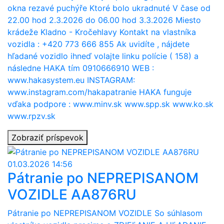
okna rezavé puchýře Ktoré bolo ukradnuté V čase od
22.00 hod 2.3.2026 do 06.00 hod 3.3.2026 Miesto
krádeže Kladno - Kročehlavy Kontakt na vlastníka
vozidla : +420 773 666 855 Ak uvidíte , nájdete
hľadané vozidlo ihneď volajte linku polície ( 158) a
následne HAKA tím 0910666910 WEB :
www.hakasystem.eu INSTAGRAM:
www.instagram.com/hakapatranie HAKA funguje
vďaka podpore : www.minv.sk www.spp.sk www.ko.sk
www.rpzv.sk
Zobraziť príspevok
01.03.2026 14:56
Pátranie po NEPREPISANOM
VOZIDLE AA876RU
Pátranie po NEPREPISANOM VOZIDLE So súhlasom