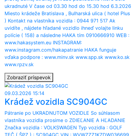
ukradnuté V čase od 03.30 hod do 15.30 hod 6.3.2026
Miesto krádeže Bratislava , Bulharská ulica ( hotel Plus
) Kontakt na vlastníka vozidla : 0944 971 517 Ak
uvidíte , nájdete hľadané vozidlo ihneď volajte linku
polície ( 158) a následne HAKA tím 0910666910 WEB :
www.hakasystem.eu INSTAGRAM:
www.instagram.com/hakapatranie HAKA funguje
vďaka podpore : www.minv.sk www.spp.sk www.ko.sk
www.rpzv.sk
Zobraziť príspevok
09.03.2026 15:14
Krádež vozidla SC904GC
Pátranie po UKRADNUTOM VOZIDLE So súhlasom
vlastníka vozidla prosime o ZDIEĽANIE A HĽADANIE
Značka vozidla : VOLKSWAGEN Typ vozidla : GOLF
TEČ ( ŠPZ ) : SC904GC VIN : WVWZZZ1KZDW036699