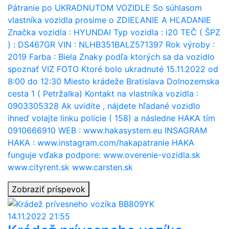
Pátranie po UKRADNUTOM VOZIDLE So súhlasom
vlastníka vozidla prosime o ZDIEĽANIE A HĽADANIE
Značka vozidla : HYUNDAI Typ vozidla : i20 TEČ ( ŠPZ
) : DS467GR VIN : NLHB351BALZ571397 Rok výroby :
2019 Farba : Biela Znaky podľa ktorých sa da vozidlo
spoznať VIZ FOTO Ktoré bolo ukradnuté 15.11.2022 od
8:00 do 12:30 Miesto krádeže Bratislava Dolnozemska
cesta 1 ( Petržalka) Kontakt na vlastníka vozidla :
0903305328 Ak uvidíte , nájdete hľadané vozidlo
ihneď volajte linku polície ( 158) a následne HAKA tím
0910666910 WEB : www.hakasystem.eu INSAGRAM
HAKA : www.instagram.com/hakapatranie HAKA
funguje vďaka podpore: www.overenie-vozidla.sk
www.cityrent.sk www.carsten.sk
Zobraziť príspevok
14.11.2022 21:55