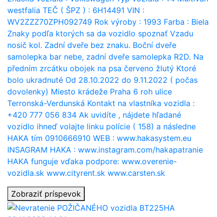
westfalia TEČ ( ŠPZ ) : 6H14491 VIN :
WV2ZZZ70ZPH092749 Rok výroby : 1993 Farba : Biela
Znaky podľa ktorých sa da vozidlo spoznať Vzadu
nosič kol. Zadní dveře bez znaku. Boční dveře
samolepka bar nebe, zadní dveře samolepka R2D. Na
předním zrcátku obojek na psa červeno žlutý Ktoré
bolo ukradnuté Od 28.10.2022 do 9.11.2022 ( počas
dovolenky) Miesto krádeže Praha 6 roh ulice
Terronská-Verdunská Kontakt na vlastníka vozidla :
+420 777 056 834 Ak uvidíte , nájdete hľadané
vozidlo ihneď volajte linku polície ( 158) a následne
HAKA tím 0910666910 WEB : www.hakasystem.eu
INSAGRAM HAKA : www.instagram.com/hakapatranie
HAKA funguje vďaka podpore: www.overenie-
vozidla.sk www.cityrent.sk www.carsten.sk
Zobraziť príspevok