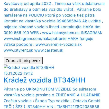
Kováčovej od apríla 2022 . Timea sa však odsťahovala
do Bratislavy a odmieta vozidlo vrátiť . Pátranie bolo
nahlásené na POLICIU ktorá po vozidle tiež pátra.
Kontakt na vlastníka vozidla 0948685846 Ak uvidíte ,
nájdete hľadané vozidlo ihneď kontaktujte HAKA tím
0910 666 910 WEB : www.hakasystem.eu INSAGRAM:
www.instagram.com/hakapatranie HAKA funguje
vďaka podpore : www.overenie-vozidla.sk
www.cityrent.sk www.carsten.sk
Zobraziť príspevok
15.11.2022 19:12
Krádež vozidla BT349HH
Pátranie po UKRADNUTOM VOZIDLE So súhlasom
vlastníka vozidla prosime o ZDIEĽANIE A HĽADANIE
Značka vozidla : Škoda Typ vozidla : Octavia Combi
TEČ ( ŠPZ ) :BT349HH VIN : TMBHT21Z8C2085536