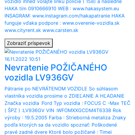
vozidlo ihneď volajte linku polície ( 158) a následne
HAKA tím 0910666910 WEB : www.hakasystem.eu
INSAGRAM: www.instagram.com/hakapatranie HAKA
funguje vďaka podpore : www.overenie-vozidla.sk
www.cityrent.sk www.carsten.sk
Zobraziť príspevok
16.11.2022 10:51
Nevratenie POŽIČANÉHO
vozidla LV936GV
Pátranie po NEVRÁTENOM VOZIDLE So súhlasom
vlastníka vozidla prosime o ZDIEĽANIE A HĽADANIE
Značka vozidla :Ford Typ vozidla : FOCUS C -Max TEČ
( ŠPZ ) :LV936GV VIN :WFOMXXGCDM4T6338 Rok
výroby : 19.5.2005 Farba : Strieborná metaliza Znaky
podľa ktorých sa da vozidlo spoznať: Poškodené
pravé zadné dvere Ktoré bolo požičané : Timei