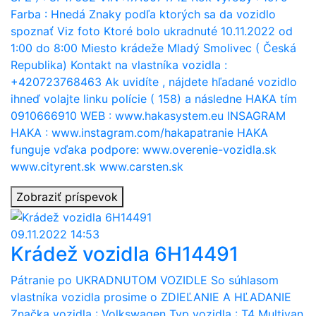
Farba : Hnedá Znaky podľa ktorých sa da vozidlo
spoznať Viz foto Ktoré bolo ukradnuté 10.11.2022 od
1:00 do 8:00 Miesto krádeže Mladý Smolivec ( Česká
Republika) Kontakt na vlastníka vozidla :
+420723768463 Ak uvidíte , nájdete hľadané vozidlo
ihneď volajte linku polície ( 158) a následne HAKA tím
0910666910 WEB : www.hakasystem.eu INSAGRAM
HAKA : www.instagram.com/hakapatranie HAKA
funguje vďaka podpore: www.overenie-vozidla.sk
www.cityrent.sk www.carsten.sk
Zobraziť príspevok
09.11.2022 14:53
Krádež vozidla 6H14491
Pátranie po UKRADNUTOM VOZIDLE So súhlasom
vlastníka vozidla prosime o ZDIEĽANIE A HĽADANIE
Značka vozidla : Volkswagen Typ vozidla : T4 Multivan