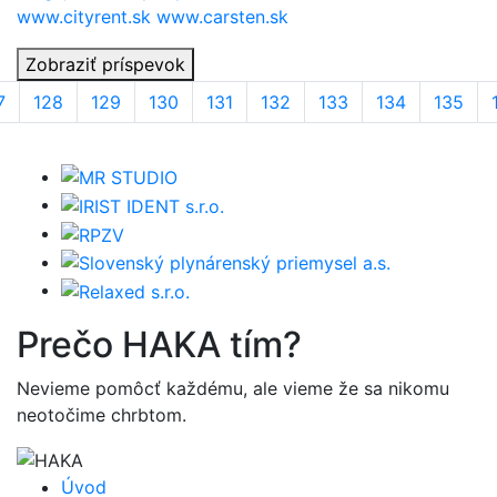
www.cityrent.sk www.carsten.sk
Zobraziť príspevok
7
128
129
130
131
132
133
134
135
Prečo
HAKA
tím?
Nevieme pomôcť každému, ale vieme že sa nikomu
neotočime chrbtom.
Úvod