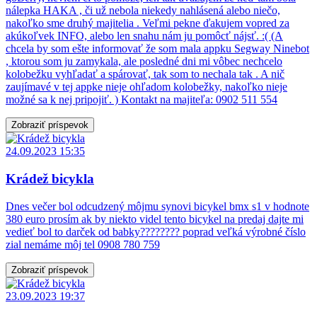
nálepka HAKA , či už nebola niekedy nahlásená alebo niečo,
nakoľko sme druhý majitelia . Veľmi pekne ďakujem vopred za
akúkoľvek INFO, alebo len snahu nám ju pomôcť nájsť. :( (A
chcela by som ešte informovať že som mala appku Segway Ninebot
, ktorou som ju zamykala, ale posledné dni mi vôbec nechcelo
kolobežku vyhľadať a spárovať, tak som to nechala tak . A nič
zaujímavé v tej appke nieje ohľadom kolobežky, nakoľko nieje
možné sa k nej pripojiť. ) Kontakt na majiteľa: 0902 511 554
Zobraziť príspevok
24.09.2023 15:35
Krádež bicykla
Dnes večer bol odcudzený môjmu synovi bicykel bmx s1 v hodnote
380 euro prosím ak by niekto videl tento bicykel na predaj dajte mi
vedieť bol to darček od babky???????? poprad veľká výrobné číslo
zial nemáme môj tel 0908 780 759
Zobraziť príspevok
23.09.2023 19:37