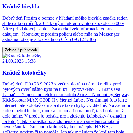
Krádež bicykla
Dobrý deň Prosím o pomoc v hľadaní môjho bicykla značka radon
slide carbon ročník 2014 ktorý mi ukradli v utorok okolo 16 00 v
Nitre pri vlakovej stanici . Za akékoľvek informácie vopred
dakujem . Kontaktujte prosím políciu alebo mňa na Messenger
aktuálna fotka je s fox vidlicou Číslo 0951277305
Zobraziť príspevok
24.09.2023 15:38
Krádež kolobežky
Dobrý deň. Dňa 23.9.2023 z večera do rána nám ukradli z pred
bytových dverí nášho bytu na ulici Heyrovského 11, Bratislava -
Lamač na 7. poschodí elektrickú kolobežku zn. Ninebot by Segway
KickScooter MAX G30E II v čiernej farbe . Nemám inú foto len z
internetu ale kolobežka mala dve také chyby , viditeľné. Na zadnom
kolese nebol blatník, mne sa ho podarilo nalomiť, tak ho dal muž
dole úplne. V predu je poistka proti zloženiu kolobežky ( označím
na foto ) , tak tá poistka bola zlomená a mali sme tam omotanú
pevne šnúrku. Zo spodu kolobežky bola nálepka HAKA, a
goBerry, neviem či to pomôže, len tak uvažujem že keď tam bola