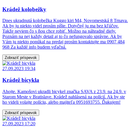
Krádež kolobežky
Dnes ukradnutá kolobežka Kuggo kiri M4, Novomestská 8 Trnava.
Ak by ju niekto videl prosím píšte. Dotyčný ju ma bez kľúčov.
Takže neviem čo s ňou chce robiť. Možno na náhradné diely.
Poznám na nej každy detail aj to čo nefungovalo správne. Ak by
Vám ju niekto ponúkal na predaj prosím kontaktujte ma 0907 484
968 Za každé info budem vďačná.
Zobraziť príspevok
27.09.2023 19:34
Krádež bicykla
Ahojte. Kamošovi ukradli bicykel značka SAVA z 23.9. na 24.9. v
Starom Meste v Bratislave. Krádež nahlásená na polícií. Ak by ste
ho videli volajte políciu, alebo majiteľa 0951693755. Ďakujem!
Zobraziť príspevok
27.09.2023 17:20