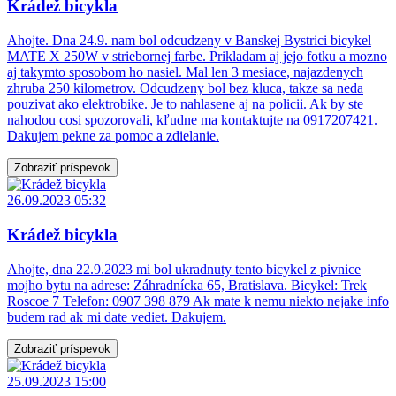
Krádež bicykla
Ahojte. Dna 24.9. nam bol odcudzeny v Banskej Bystrici bicykel
MATE X 250W v striebornej farbe. Prikladam aj jejo fotku a mozno
aj takymto sposobom ho nasiel. Mal len 3 mesiace, najazdenych
zhruba 250 kilometrov. Odcudzeny bol bez kluca, takze sa neda
pouzivat ako elektrobike. Je to nahlasene aj na policii. Ak by ste
nahodou cosi spozorovali, kľudne ma kontaktujte na 0917207421.
Dakujem pekne za pomoc a zdielanie.
Zobraziť príspevok
26.09.2023 05:32
Krádež bicykla
Ahojte, dna 22.9.2023 mi bol ukradnuty tento bicykel z pivnice
mojho bytu na adrese: Záhradnícka 65, Bratislava. Bicykel: Trek
Roscoe 7 Telefon: 0907 398 879 Ak mate k nemu niekto nejake info
budem rad ak mi date vediet. Dakujem.
Zobraziť príspevok
25.09.2023 15:00