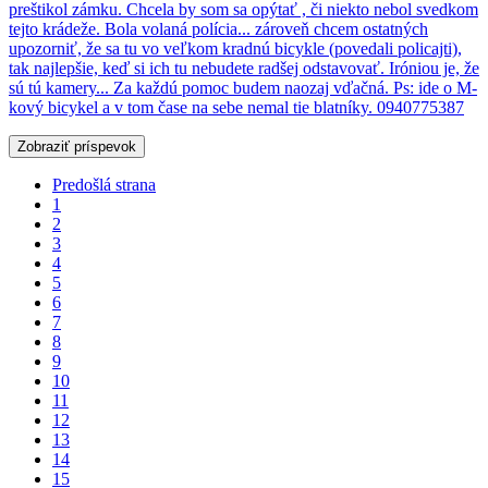
preštikol zámku. Chcela by som sa opýtať , či niekto nebol svedkom
tejto krádeže. Bola volaná polícia... zároveň chcem ostatných
upozorniť, že sa tu vo veľkom kradnú bicykle (povedali policajti),
tak najlepšie, keď si ich tu nebudete radšej odstavovať. Iróniou je, že
sú tú kamery... Za každú pomoc budem naozaj vďačná. Ps: ide o M-
kový bicykel a v tom čase na sebe nemal tie blatníky. 0940775387
Zobraziť príspevok
Predošlá strana
1
2
3
4
5
6
7
8
9
10
11
12
13
14
15