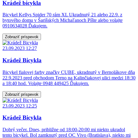
Krádež bicykla
Bicykel Kellys Spider 70 rám XL Ukradnutý 21 alebo 22.9. z
bytového domu v Šarišských Michaľanoch Píšte alebo volajte
0910634028 Ďakujem.
Zobraziť príspevok
23.09.2023 12:27
Krádež Bicykla
Bicykel fialovej farby značky CUBE, ukradnutý v Bernolákove dňa
22.9.2023 pred obchodom Terno na Kalinčiakovej ulici medzi 18:30
a 18:40 hod. Volajte 0948 449425 Ďakujem.
Zobraziť príspevok
23.09.2023 12:25
Krádež Bicykla
Dobrý večer. Dnes, približne od 18:00-20:00 mi niekto ukradol
tento bicykel. Bol zamknutý pred OC Vivo (Bratislava), niekto mi