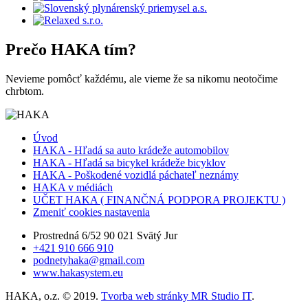
Prečo
HAKA
tím?
Nevieme pomôcť každému, ale vieme že sa nikomu neotočime
chrbtom.
Úvod
HAKA - Hľadá sa auto krádeže automobilov
HAKA - Hľadá sa bicykel krádeže bicyklov
HAKA - Poškodené vozidlá páchateľ neznámy
HAKA v médiách
UČET HAKA ( FINANČNÁ PODPORA PROJEKTU )
Zmeniť cookies nastavenia
Prostredná 6/52 90 021 Svätý Jur
+421 910 666 910
podnetyhaka@gmail.com
www.hakasystem.eu
HAKA, o.z. © 2019.
Tvorba web stránky MR Studio IT
.