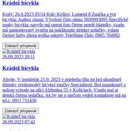
Krádež bicykla
Kedy: 26.9.2023 05:54 Kde: Košice, Lomená 8 Značka a typ
bicykla: Author classic Výrobné číslo rámu: HQ0993095 Špecifické
znaky bicykla: navyše má oproti foto čierne umelé blatníky, vzadu
má namontovaný systém na nakliknutie detskej sedačky, volant
čiernej farby zhora troška oskrety Telefónne číslo: 0905 704982
Zobraziť príspevok
26.09.2023 20:11
Krádež bicykla
Ahojte, V pondelok 25.9. 2023 v priebehu dňa mi bol ukradnutý
dámsky svetlomodrý bicykel značky Specialized. Bol uzamknutý v
našom vchode na ulici Alzbetina 55 v Košiciach. Vzadu mal aj
detskú čiernu sedačku. Ak by ste o niečom vedeli kontaktuje má na
tel.c. 0911 711439
Zobraziť príspevok
26.09.2023 07:42