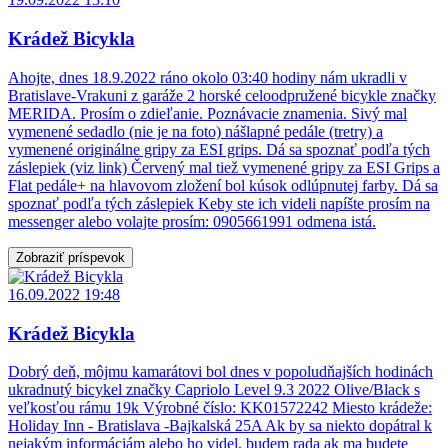
Krádež Bicykla
Ahojte, dnes 18.9.2022 ráno okolo 03:40 hodiny nám ukradli v
Bratislave-Vrakuni z garáže 2 horské celoodpružené bicykle značky
MERIDA. Prosím o zdieľanie. Poznávacie znamenia. Sivý mal
vymenené sedadlo (nie je na foto) nášlapné pedále (tretry) a
vymenené originálne gripy za ESI grips. Dá sa spoznať podľa tých
záslepiek (viz link) Červený mal tiež vymenené gripy za ESI Grips a
Flat pedále+ na hlavovom zložení bol kúsok odlúpnutej farby. Dá sa
spoznať podľa tých záslepiek Keby ste ich videli napíšte prosím na
messenger alebo volajte prosím: 0905661991 odmena istá.
Zobraziť príspevok
16.09.2022 19:48
Krádež Bicykla
Dobrý deň, môjmu kamarátovi bol dnes v popoludňajších hodinách
ukradnutý bicykel značky Capriolo Level 9.3 2022 Olive/Black s
veľkosťou rámu 19k Výrobné číslo: KK01572242 Miesto krádeže:
Holiday Inn - Bratislava -Bajkalská 25A Ak by sa niekto dopátral k
nejakým informáciám alebo ho videl, budem rada ak ma budete