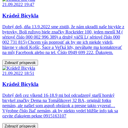
21.09.2022 19:47
Krádež Bicykla
Dobrý deň, dňa 13.9.2022 sme zistili, že nám ukradli naše bicykle z
bytovky. Boli ružovo biele značky Rockrider 100, jeden menší M (
sériové číslo 000 002 996 389) a druhý väčší L( sériové číslo 000
002 731 815) Chcem vás poprosiť ak by ste ich niekde videli,
hlavne v okolí Košíc, Šace a Veľká Idy, neváhajte ma kontaktovať
na môj Facebook alebo na tel. Číslo 0949 699 222. Ďakujem.
Zobraziť príspevok
21.09.2022 18:51
Krádež Bicykla
Dobrý deň cez víkend 16-18.9 mi bol odcudzený starší horský
bicykel značky Dema na Tomášikovej 32 BA, originál fotku
nemám, ale našiel som aspoň obrázok a presne takto vyzeral…
Výrobne číslo žiaľ nemám, ak by niekto vedel bližšie info tak sa
ozvite ďakujem pekne 0915163107
Zobraziť príspevok