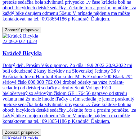
pretože sedačka bola zdvihnutá privysoko...v čase krádeže boli na
oboch bicykloch detské sedačky...čeknite foto a prosím pomôžte...za
každý bike darujem odmenu 50eur. V prípade nájdenia ma môžte
kontaktovať na tel.: 0918654186 p.Kandráč. Ďakujem.
Zobraziť príspevok
22.09.2022 14:23
Krádež Bicykla
Dobrý deň. Prosím Vás o pomoc. Zo dňa 19.9.2022-20.9.2022 mi
boli odcudzené 2 kusy bicyklov na Slovenskej Jednoty 36 v
Košiciach. Ide o Hardtrail Rockrider MTB Explore 500 Black 29"
sériové číslo 000 000 762 604 drobné oderky na váze (volant-
sedadlo) od detskej sedačky a druhý Scott Voltage Fr20
bieločervený so sériovým číslom GE 176456 napravo od stredu
volantu má 2x malé hnedé fľačky a rám sedadla je jemne prasknutý
pretože sedačka bola zdvihnutá privysoko...v čase krádeže boli na
oboch bicykloch detské sedačky...čeknite foto a prosím pomôžte...za
každý bike darujem odmenu 50eur. V prípade nájdenia ma môžte
kontaktovať na tel.: 0918654186 p.Kandráč. Ďakujem.
Zobraziť príspevok