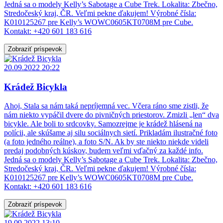
Jedná sa o modely Kelly’s Sabotage a Cube Trek. Lokalita: Zbečno,
Stredočeský kraj, ČR. Veľmi pekne ďakujem! Výrobné čísla:
K010125267 pre Kelly’s WOWC0605KT0708M pre Cube.
Kontakt: +420 601 183 616
Zobraziť príspevok
20.09.2022 20:22
Krádež Bicykla
Ahoj, Stala sa nám taká nepríjemná vec. Včera ráno sme zistli, že
nám niekto vypáčil dvere do pivničných priestorov. Zmizli „len“ dva
bicykle. Ale boli to srdcovky. Samozrejme je krádež hlásená na
polícii, ale skúšame aj silu sociálnych sietí. Prikladám ilustračné foto
(a foto jedného reálne), a foto S/N. Ak by ste niekto niekde videli
predaj podobných kúskov, budem veľmi vďačný za každé info.
Jedná sa o modely Kelly’s Sabotage a Cube Trek. Lokalita: Zbečno,
Stredočeský kraj, ČR. Veľmi pekne ďakujem! Výrobné čísla:
K010125267 pre Kelly’s WOWC0605KT0708M pre Cube.
Kontakt: +420 601 183 616
Zobraziť príspevok
19.09.2022 13:10