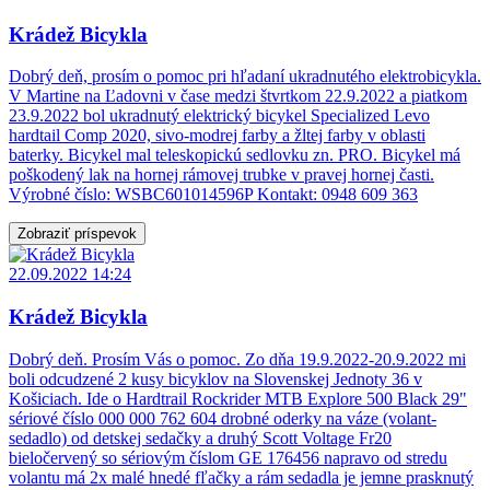
Krádež Bicykla
Dobrý deň, prosím o pomoc pri hľadaní ukradnutého elektrobicykla.
V Martine na Ľadovni v čase medzi štvrtkom 22.9.2022 a piatkom
23.9.2022 bol ukradnutý elektrický bicykel Specialized Levo
hardtail Comp 2020, sivo-modrej farby a žltej farby v oblasti
baterky. Bicykel mal teleskopickú sedlovku zn. PRO. Bicykel má
poškodený lak na hornej rámovej trubke v pravej hornej časti.
Výrobné číslo: WSBC601014596P Kontakt: 0948 609 363
Zobraziť príspevok
22.09.2022 14:24
Krádež Bicykla
Dobrý deň. Prosím Vás o pomoc. Zo dňa 19.9.2022-20.9.2022 mi
boli odcudzené 2 kusy bicyklov na Slovenskej Jednoty 36 v
Košiciach. Ide o Hardtrail Rockrider MTB Explore 500 Black 29"
sériové číslo 000 000 762 604 drobné oderky na váze (volant-
sedadlo) od detskej sedačky a druhý Scott Voltage Fr20
bieločervený so sériovým číslom GE 176456 napravo od stredu
volantu má 2x malé hnedé fľačky a rám sedadla je jemne prasknutý