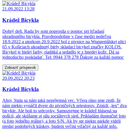
21.09.2022 13:28
Krádež Bicykla
Dobrý deň. Rada by som poprosila o pomoc pri hľadaní
ukradnutého bicykla. Pravdepodobne v čase medzi nedeľou
18.9.2022 a utorkom 20.9.2022 bol z pivnice na Wuppertálskej ulici
65 v Košiciach ukradnutý biely skladací bicykel značky KOLOS.
Bicykel je bielej farby, riaditká a sedadlo je z hnedej kože. Dá sa
jednoducho poskladať. Tel: 0944 378 278 Ďakuje za každú pomoc
Zobraziť príspevok
20.09.2022 20:23
Krádež Bicykla
Ahoj, Stala sa nám taká nepríjemná vec. Včera ráno sme zistli, že
nám niekto vypáčil dvere do pivničných priestorov. Zmizli „len“ dva
bicykle. Ale boli to srdcovky. Samozrejme je krádež hlásená na
polícii, ale skúšame aj silu sociálnych sietí. Prikladám ilustračné foto
(a foto jedného reálne), a foto S/N. Ak by ste niekto niekde videli
predaj podobných kúskov, budem veľmi vďačný za každé info.