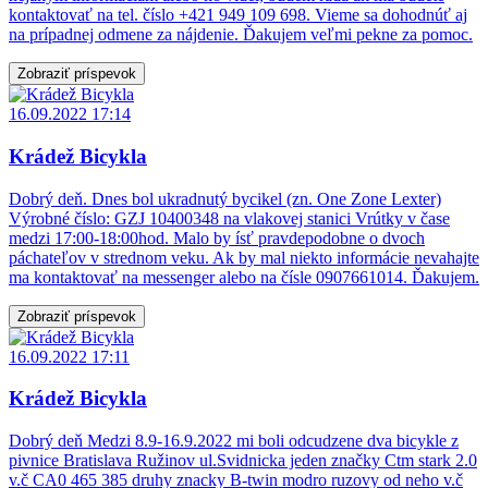
kontaktovať na tel. číslo +421 949 109 698. Vieme sa dohodnúť aj
na prípadnej odmene za nájdenie. Ďakujem veľmi pekne za pomoc.
Zobraziť príspevok
16.09.2022 17:14
Krádež Bicykla
Dobrý deň. Dnes bol ukradnutý bycikel (zn. One Zone Lexter)
Výrobné číslo: GZJ 10400348 na vlakovej stanici Vrútky v čase
medzi 17:00-18:00hod. Malo by ísť pravdepodobne o dvoch
páchateľov v strednom veku. Ak by mal niekto informácie nevahajte
ma kontaktovať na messenger alebo na čísle 0907661014. Ďakujem.
Zobraziť príspevok
16.09.2022 17:11
Krádež Bicykla
Dobrý deň Medzi 8.9-16.9.2022 mi boli odcudzene dva bicykle z
pivnice Bratislava Ružinov ul.Svidnicka jeden značky Ctm stark 2.0
v.č CA0 465 385 druhy znacky B-twin modro ruzovy od neho v.č