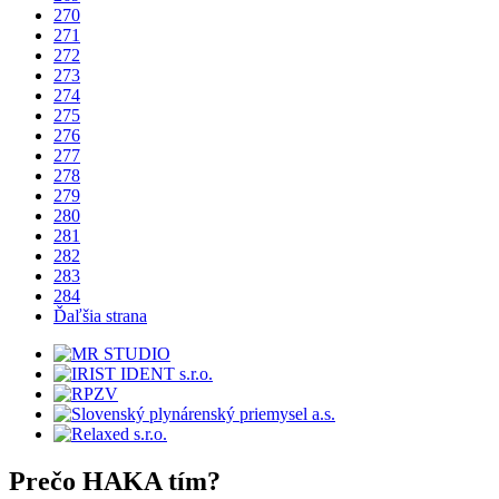
270
271
272
273
274
275
276
277
278
279
280
281
282
283
284
Ďaľšia strana
Prečo
HAKA
tím?