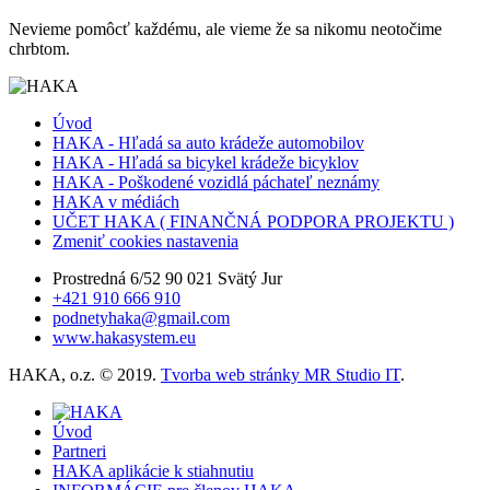
Nevieme pomôcť každému, ale vieme že sa nikomu neotočime
chrbtom.
Úvod
HAKA - Hľadá sa auto krádeže automobilov
HAKA - Hľadá sa bicykel krádeže bicyklov
HAKA - Poškodené vozidlá páchateľ neznámy
HAKA v médiách
UČET HAKA ( FINANČNÁ PODPORA PROJEKTU )
Zmeniť cookies nastavenia
Prostredná 6/52 90 021 Svätý Jur
+421 910 666 910
podnetyhaka@gmail.com
www.hakasystem.eu
HAKA, o.z. © 2019.
Tvorba web stránky MR Studio IT
.
Úvod
Partneri
HAKA aplikácie k stiahnutiu