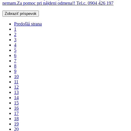
nemam.Za pomoc pri nájdeni odmena!! Tel.c. 0904 426 197
Zobraziť príspevok
Predošlá strana
1
2
3
4
5
6
7
8
9
10
11
12
13
14
15
16
17
18
19
20