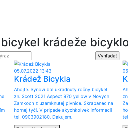
bicykel krádeže bicykl
05.07.2022 13:43
05
Krádež Bicykla
K
Ahojte. Synovi bol ukradnuty ročny bicykel
Ah
ne
zn. Scott 2021 Aspect 970 yellow v Novych
zn
Zamkoch z uzamknutej pivnice. Skrabanec na
Za
sím
hornej tyči. V pripade akychkolvek informacii
ho
tel. 0903902180. Dakujem.
te