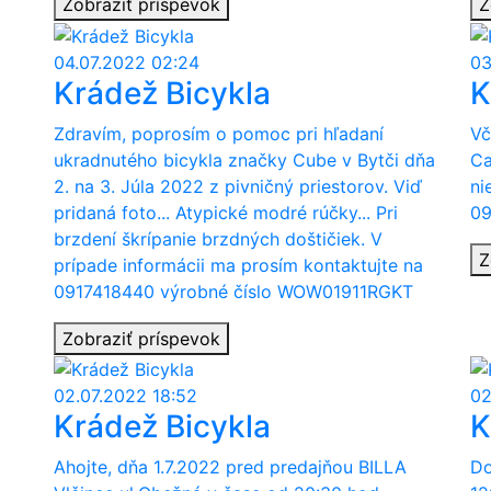
Zobraziť príspevok
Z
04.07.2022 02:24
03
Krádež Bicykla
K
Zdravím, poprosím o pomoc pri hľadaní
Vč
ukradnutého bicykla značky Cube v Bytči dňa
Ca
2. na 3. Júla 2022 z pivničný priestorov. Viď
ni
pridaná foto... Atypické modré rúčky... Pri
09
brzdení škrípanie brzdných doštičiek. V
Z
prípade informácii ma prosím kontaktujte na
0917418440 výrobné číslo WOW01911RGKT
Zobraziť príspevok
02.07.2022 18:52
02
Krádež Bicykla
K
Ahojte, dňa 1.7.2022 pred predajňou BILLA
Do