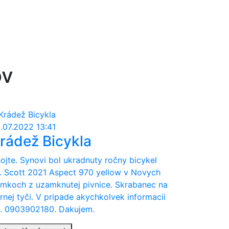
ov
.07.2022 13:41
rádež Bicykla
ojte. Synovi bol ukradnuty ročny bicykel
. Scott 2021 Aspect 970 yellow v Novych
mkoch z uzamknutej pivnice. Skrabanec na
rnej tyči. V pripade akychkolvek informacii
l. 0903902180. Dakujem.