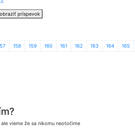
3.
obraziť príspevok
157
158
159
160
161
162
163
164
165
ím?
ale vieme že sa nikomu neotočime