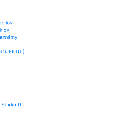
obilov
klov
neznámy
ROJEKTU )
Studio IT
.