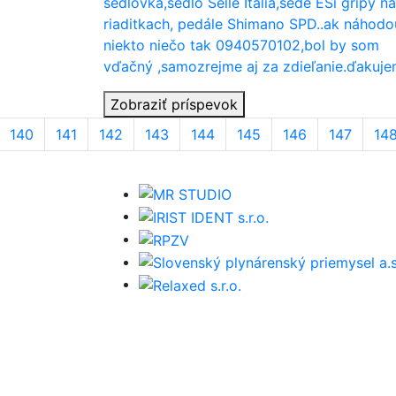
sedlovka,sedlo Selle Italia,šedé ESi gripy na
riaditkach, pedále Shimano SPD..ak náhodo
niekto niečo tak 0940570102,bol by som
vďačný ,samozrejme aj za zdieľanie.ďakuj
Zobraziť príspevok
140
141
142
143
144
145
146
147
14