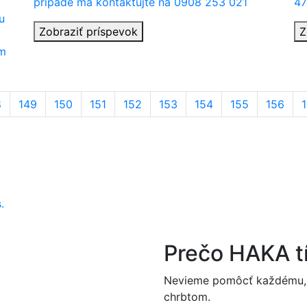
prípade ma kontaktujte na 0908 253 021
47
u
Zobraziť príspevok
Z
em
8
149
150
151
152
153
154
155
156
Prečo
HAKA
t
Nevieme pomôcť každému, 
chrbtom.