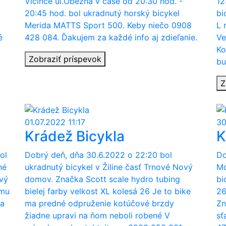
Vlčince ul.Obežná v čase od 20:30 hod. -
12
20:45 hod. bol ukradnutý horský bicykel
bi
Merida MATTS Sport 500. Keby niečo 0908
L 
é
428 084. Ďakujem za každé info aj zdieľanie.
Ve
Ko
Zobraziť príspevok
bu
Z
01.07.2022 11:17
30
Krádež Bicykla
K
ol
Dobrý deň, dňa 30.6.2022 o 22:20 bol
Do
né
ukradnutý bicykel v Žiline časť Trnové Nový
Mo
vý
domov. Značka Scott scale hydro tubing
bi
ámu
bielej farby velkost XL kolesá 26 Je to bike
26
ba
ma predné odpruženie kotúčové brzdy
Zn
žiadne upravi na ňom neboli robené V
sť