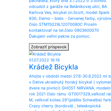
páchateľa, ktorý dňa 3.7.2022 o 3:50hod.
odcudzil z garáže na Belánikovej ulici, BA
Karlova Ves, bicykel zn.Scott, model Spark
930, čierno - bielo - červenej farby, výrobn
číslo STM15029L12070080C Prosím
kontaktovať na tel.číslo 0903600070
Ďakujem veľmi pekne za pomoc.
Zobraziť príspevok
01.07.2022 16:19
Krádež Bicykla
Ahojte v období medzi 27.6-30.6.2022 mi b
v Detve ukradnutý horský bicykel ( vylome
dvere na pivnici) GHOST NIRVANA, modelo
rok 2021 číslo rámu :GT0017329,veľkosť r
M, veľkosť kolies 29"(plášte Schwalbe) far
Crazy cherry (bordová) , teleskopická