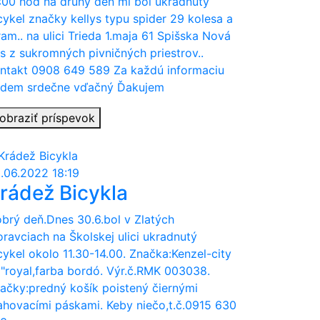
:00 hod na druhý deň mi bol ukradnutý
cykel značky kellys typu spider 29 kolesa a
ram.. na ulici Trieda 1.maja 61 Spišska Nová
s z sukromných pivničných priestrov..
ntakt 0908 649 589 Za každú informaciu
dem srdečne vďačný Ďakujem
obraziť príspevok
.06.2022 18:19
rádež Bicykla
brý deň.Dnes 30.6.bol v Zlatých
ravciach na Školskej ulici ukradnutý
cykel okolo 11.30-14.00. Značka:Kenzel-city
"royal,farba bordó. Výr.č.RMK 003038.
ačky:predný košík poistený čiernými
ahovacími páskami. Keby niečo,t.č.0915 630