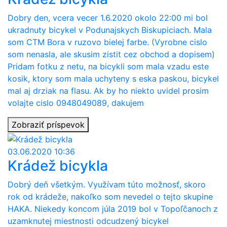
Dobry den, vcera vecer 1.6.2020 okolo 22:00 mi bol
ukradnuty bicykel v Podunajskych Biskupiciach. Mala
som CTM Bora v ruzovo bielej farbe. (Vyrobne cislo
som nenasla, ale skusim zistit cez obchod a dopisem)
Pridam fotku z netu, na bicykli som mala vzadu este
kosik, ktory som mala uchyteny s eska paskou, bicykel
mal aj drziak na flasu. Ak by ho niekto uvidel prosim
volajte cislo 0948049089, dakujem
Zobraziť príspevok
03.06.2020 10:36
Krádež bicykla
Dobrý deň všetkým. Využívam túto možnosť, skoro
rok od krádeže, nakoľko som nevedel o tejto skupine
HAKA. Niekedy koncom júla 2019 bol v Topoľčanoch z
uzamknutej miestnosti odcudzený bicykel