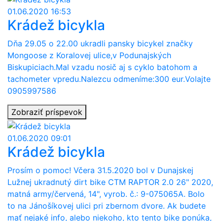
01.06.2020 16:53
Krádež bicykla
Dňa 29.05 o 22.00 ukradli pansky bicykel značky
Mongoose z Koralovej ulice,v Podunajských
Biskupiciach.Mal vzadu nosič aj s cyklo batohom a
tachometer vpredu.Nalezcu odmeníme:300 eur.Volajte
0905997586
Zobraziť príspevok
01.06.2020 09:01
Krádež bicykla
Prosím o pomoc! Včera 31.5.2020 bol v Dunajskej
Lužnej ukradnutý dirt bike CTM RAPTOR 2.0 26" 2020,
matná army/červená, 14", vyrob. č.: 9-075065A. Bolo
to na Jánošíkovej ulici pri zbernom dvore. Ak budete
mať nejaké info, alebo niekoho, kto tento bike ponúka,