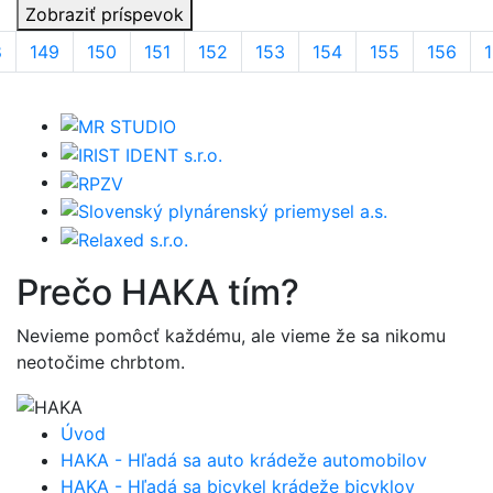
Zobraziť príspevok
8
149
150
151
152
153
154
155
156
Prečo
HAKA
tím?
Nevieme pomôcť každému, ale vieme že sa nikomu
neotočime chrbtom.
Úvod
HAKA - Hľadá sa auto krádeže automobilov
HAKA - Hľadá sa bicykel krádeže bicyklov