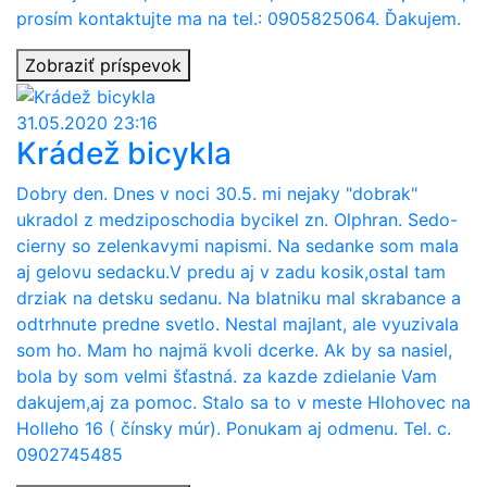
prosím kontaktujte ma na tel.: 0905825064. Ďakujem.
Zobraziť príspevok
31.05.2020 23:16
Krádež bicykla
Dobry den. Dnes v noci 30.5. mi nejaky "dobrak"
ukradol z medziposchodia bycikel zn. Olphran. Sedo-
cierny so zelenkavymi napismi. Na sedanke som mala
aj gelovu sedacku.V predu aj v zadu kosik,ostal tam
drziak na detsku sedanu. Na blatniku mal skrabance a
odtrhnute predne svetlo. Nestal majlant, ale vyuzivala
som ho. Mam ho najmä kvoli dcerke. Ak by sa nasiel,
bola by som velmi šťastná. za kazde zdielanie Vam
dakujem,aj za pomoc. Stalo sa to v meste Hlohovec na
Holleho 16 ( čínsky múr). Ponukam aj odmenu. Tel. c.
0902745485