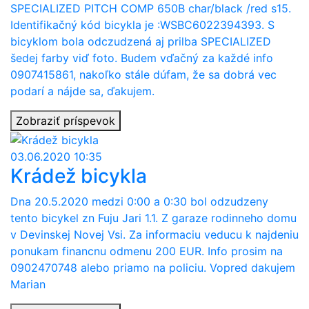
SPECIALIZED PITCH COMP 650B char/black /red s15.
Identifikačný kód bicykla je :WSBC6022394393. S
bicyklom bola odczudzená aj prilba SPECIALIZED
šedej farby viď foto. Budem vďačný za každé info
0907415861, nakoľko stále dúfam, že sa dobrá vec
podarí a nájde sa, ďakujem.
Zobraziť príspevok
03.06.2020 10:35
Krádež bicykla
Dna 20.5.2020 medzi 0:00 a 0:30 bol odzudzeny
tento bicykel zn Fuju Jari 1.1. Z garaze rodinneho domu
v Devinskej Novej Vsi. Za informaciu veducu k najdeniu
ponukam financnu odmenu 200 EUR. Info prosim na
0902470748 alebo priamo na policiu. Vopred dakujem
Marian