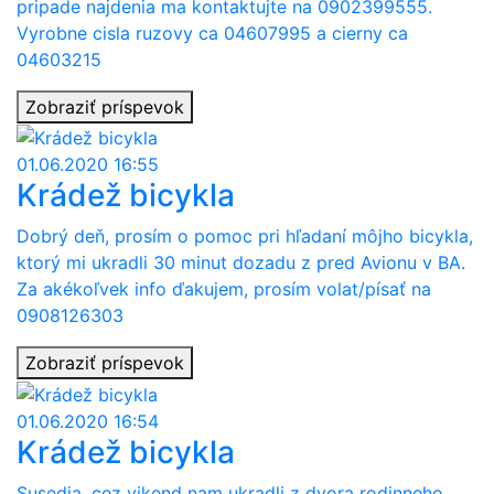
pripade najdenia ma kontaktujte na 0902399555.
Vyrobne cisla ruzovy ca 04607995 a cierny ca
04603215
Zobraziť príspevok
01.06.2020 16:55
Krádež bicykla
Dobrý deň, prosím o pomoc pri hľadaní môjho bicykla,
ktorý mi ukradli 30 minut dozadu z pred Avionu v BA.
Za akékoľvek info ďakujem, prosím volat/písať na
0908126303
Zobraziť príspevok
01.06.2020 16:54
Krádež bicykla
Susedia, cez vikend nam ukradli z dvora rodinneho