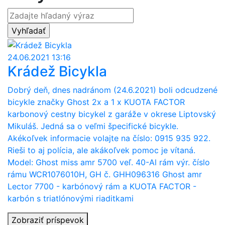
24.06.2021 13:16
Krádež Bicykla
Dobrý deň, dnes nadránom (24.6.2021) boli odcudzené
bicykle značky Ghost 2x a 1 x KUOTA FACTOR
karbonový cestny bicykel z garáže v okrese Liptovský
Mikuláš. Jedná sa o veľmi špecifické bicykle.
Akékoľvek informacie volajte na číslo: 0915 935 922.
Rieši to aj polícia, ale akákoľvek pomoc je vítaná.
Model: Ghost miss amr 5700 veľ. 40-Al rám výr. číslo
rámu WCR1076010H, GH č. GHH096316 Ghost amr
Lector 7700 - karbónový rám a KUOTA FACTOR -
karbón s triatlónovými riaditkami
Zobraziť príspevok