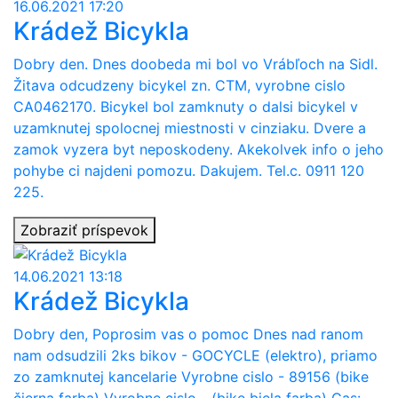
16.06.2021 17:20
Krádež Bicykla
Dobry den. Dnes doobeda mi bol vo Vrábľoch na Sidl.
Žitava odcudzeny bicykel zn. CTM, vyrobne cislo
CA0462170. Bicykel bol zamknuty o dalsi bicykel v
uzamknutej spolocnej miestnosti v cinziaku. Dvere a
zamok vyzera byt neposkodeny. Akekolvek info o jeho
pohybe ci najdeni pomozu. Dakujem. Tel.c. 0911 120
225.
Zobraziť príspevok
14.06.2021 13:18
Krádež Bicykla
Dobry den, Poprosim vas o pomoc Dnes nad ranom
nam odsudzili 2ks bikov - GOCYCLE (elektro), priamo
zo zamknutej kancelarie Vyrobne cislo - 89156 (bike