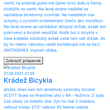
ventil, na prednej gume má úplne novú dušu a čierny
klobúčik na ventil. Na ľavej strane riadidiel sa
nachádzal strieborný zvonček. Na riadidlách mal
úchytky s vyrytími ornamentami (niečo ako motýliky).
Na ľavej strane sa nachádzal sklopný držiak, avšak bol
pokrivený a bicykel neudržal. Košík bol z bicykla v
čase krádeže odobratý avšak ostal tam naň držiak. Ak
by ho niekto náhodou vedel kontaktujte má na tel.č.
0907908483. Vopred vďaka.
Zobraziť príspevok
21.06.2021 21:35
Krádež Bicykla
ahojte, dnes nam bol ukradnuty juniorsky bicykel
SCOTT Scale na Hraničnej ulici v BA - Ružinov. Z auta.
Cez obed, za bieleho dna. Syn ho mal 2 mesiace.
veľkosť kolies: 27.5“ velkost XS Nemal ziadne