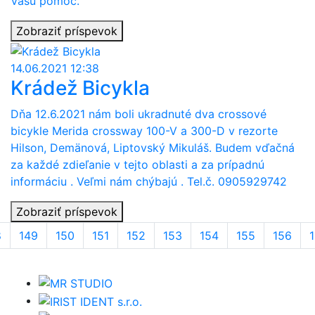
Vašu pomoc.
Zobraziť príspevok
14.06.2021 12:38
Krádež Bicykla
Dňa 12.6.2021 nám boli ukradnuté dva crossové
bicykle Merida crossway 100-V a 300-D v rezorte
Hilson, Demänová, Liptovský Mikuláš. Budem vďačná
za každé zdieľanie v tejto oblasti a za prípadnú
informáciu . Veľmi nám chýbajú . Tel.č. 0905929742
Zobraziť príspevok
8
149
150
151
152
153
154
155
156