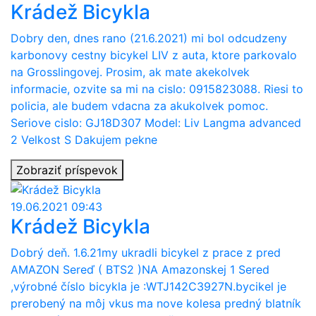
Krádež Bicykla
Dobry den, dnes rano (21.6.2021) mi bol odcudzeny
karbonovy cestny bicykel LIV z auta, ktore parkovalo
na Grosslingovej. Prosim, ak mate akekolvek
informacie, ozvite sa mi na cislo: 0915823088. Riesi to
policia, ale budem vdacna za akukolvek pomoc.
Seriove cislo: GJ18D307 Model: Liv Langma advanced
2 Velkost S Dakujem pekne
Zobraziť príspevok
19.06.2021 09:43
Krádež Bicykla
Dobrý deň. 1.6.21my ukradli bicykel z prace z pred
AMAZON Sereď ( BTS2 )NA Amazonskej 1 Sered
,výrobné číslo bicykla je :WTJ142C3927N.bycikel je
prerobený na môj vkus ma nove kolesa predný blatník