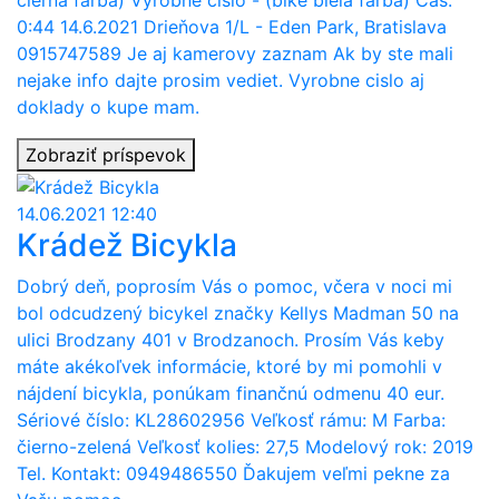
čierna farba) Vyrobne cislo - (bike biela farba) Cas:
0:44 14.6.2021 Drieňova 1/L - Eden Park, Bratislava
0915747589 Je aj kamerovy zaznam Ak by ste mali
nejake info dajte prosim vediet. Vyrobne cislo aj
doklady o kupe mam.
Zobraziť príspevok
14.06.2021 12:40
Krádež Bicykla
Dobrý deň, poprosím Vás o pomoc, včera v noci mi
bol odcudzený bicykel značky Kellys Madman 50 na
ulici Brodzany 401 v Brodzanoch. Prosím Vás keby
máte akékoľvek informácie, ktoré by mi pomohli v
nájdení bicykla, ponúkam finančnú odmenu 40 eur.
Sériové číslo: KL28602956 Veľkosť rámu: M Farba:
čierno-zelená Veľkosť kolies: 27,5 Modelový rok: 2019
Tel. Kontakt: 0949486550 Ďakujem veľmi pekne za