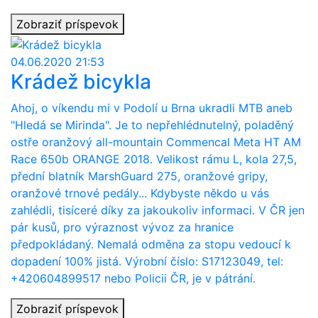
Zobraziť príspevok
04.06.2020 21:53
Krádež bicykla
Ahoj, o víkendu mi v Podolí u Brna ukradli MTB aneb
"Hledá se Mirinda". Je to nepřehlédnutelný, poladěný
ostře oranžový all-mountain Commencal Meta HT AM
Race 650b ORANGE 2018. Velikost rámu L, kola 27,5,
přední blatník MarshGuard 275, oranžové gripy,
oranžové trnové pedály... Kdybyste někdo u vás
zahlédli, tisíceré díky za jakoukoliv informaci. V ČR jen
pár kusů, pro výraznost vývoz za hranice
předpokládaný. Nemalá odměna za stopu vedoucí k
dopadení 100% jistá. Výrobní číslo: S17123049, tel:
+420604899517 nebo Policii ČR, je v pátrání.
Zobraziť príspevok