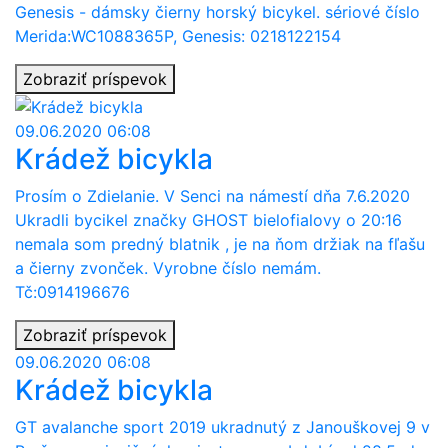
Genesis - dámsky čierny horský bicykel. sériové číslo
Merida:WC1088365P, Genesis: 0218122154
Zobraziť príspevok
09.06.2020 06:08
Krádež bicykla
Prosím o Zdielanie. V Senci na námestí dňa 7.6.2020
Ukradli bycikel značky GHOST bielofialovy o 20:16
nemala som predný blatnik , je na ňom držiak na fľašu
a čierny zvonček. Vyrobne číslo nemám.
Tč:0914196676
Zobraziť príspevok
09.06.2020 06:08
Krádež bicykla
GT avalanche sport 2019 ukradnutý z Janouškovej 9 v