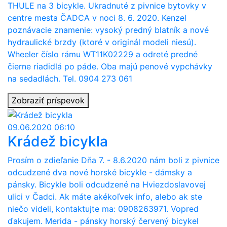
THULE na 3 bicykle. Ukradnuté z pivnice bytovky v
centre mesta ČADCA v noci 8. 6. 2020. Kenzel
poznávacie znamenie: vysoký predný blatník a nové
hydraulické brzdy (ktoré v originál modeli niesú).
Wheeler číslo rámu WT11K02229 a odreté predné
čierne riadidlá po páde. Oba majú penové vypchávky
na sedadlách. Tel. 0904 273 061
Zobraziť príspevok
09.06.2020 06:10
Krádež bicykla
Prosím o zdieľanie Dňa 7. - 8.6.2020 nám boli z pivnice
odcudzené dva nové horské bicykle - dámsky a
pánsky. Bicykle boli odcudzené na Hviezdoslavovej
ulici v Čadci. Ak máte akékoľvek info, alebo ak ste
niečo videli, kontaktujte ma: 0908263971. Vopred
ďakujem. Merida - pánsky horský červený bicykel