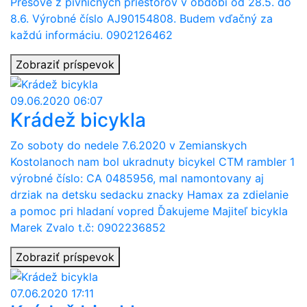
Prešove z pivničných priestorov v období od 28.5. do
8.6. Výrobné číslo AJ90154808. Budem vďačný za
každú informáciu. 0902126462
Zobraziť príspevok
09.06.2020 06:07
Krádež bicykla
Zo soboty do nedele 7.6.2020 v Zemianskych
Kostolanoch nam bol ukradnuty bicykel CTM rambler 1
výrobné číslo: CA 0485956, mal namontovany aj
drziak na detsku sedacku znacky Hamax za zdielanie
a pomoc pri hladaní vopred Ďakujeme Majiteľ bicykla
Marek Zvalo t.č: 0902236852
Zobraziť príspevok
07.06.2020 17:11