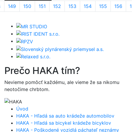
8
149
150
151
152
153
154
155
156
Prečo
HAKA
tím?
Nevieme pomôcť každému, ale vieme že sa nikomu
neotočime chrbtom.
Úvod
HAKA - Hľadá sa auto krádeže automobilov
HAKA - Hľadá sa bicykel krádeže bicyklov
HAKA - Poškodené vozidlá páchateľ neznámy