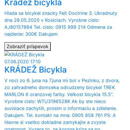
Krádež bicykla
Hlada sa bicykel znacky Felt Doctrine 3. Ukradnuty
dna 28.05.2020 v Kosiciach. Vyrobne cislo:
AJ80157884 Tel. cislo: 0915 999 214 Odmena za
najdenie: 300€ Dakujem
Zobraziť príspevok
07.06.2020 17:10
KRÁDEŽ Bicykla
V noci zo 6. juna na 7.juna mi bol v Pezinku, z dvora,
zo zahradneho domceka odcudzeny bicykel TREK
MARLON 6 oranzovej farby. Velkost bicykla 15.5".
Vyrobne cislo: WTU3196528K Ak by ste nieco
suvisiace zachytili, prosim o informaciu a zdielanie.
Dakujem. Tel. kontakt na mna: 0905 858 761 PS: A
hlavne si vsetko dokladne zamykajte a zvyste
opatrnost. Vyzera to, ze korona kriza sa po