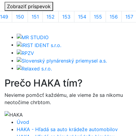
Zobraziť príspevok
149
150
151
152
153
154
155
156
157
Prečo
HAKA
tím?
Nevieme pomôcť každému, ale vieme že sa nikomu
neotočime chrbtom.
Úvod
HAKA - Hľadá sa auto krádeže automobilov