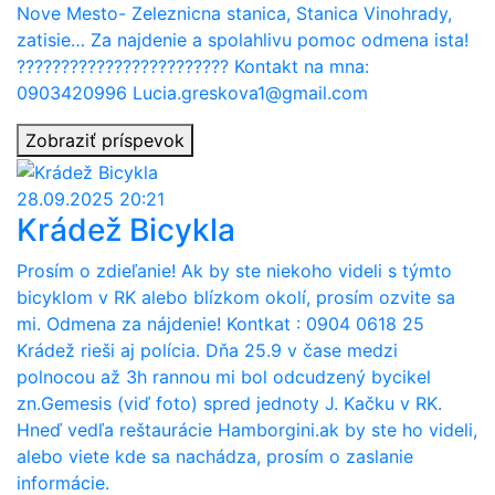
Nove Mesto- Zeleznicna stanica, Stanica Vinohrady,
zatisie… Za najdenie a spolahlivu pomoc odmena ista!
???????????????????????? Kontakt na mna:
0903420996 Lucia.greskova1@gmail.com
Zobraziť príspevok
28.09.2025 20:21
Krádež Bicykla
Prosím o zdieľanie! Ak by ste niekoho videli s týmto
bicyklom v RK alebo blízkom okolí, prosím ozvite sa
mi. Odmena za nájdenie! Kontkat : 0904 0618 25
Krádež rieši aj polícia. Dňa 25.9 v čase medzi
polnocou až 3h rannou mi bol odcudzený bycikel
zn.Gemesis (viď foto) spred jednoty J. Kačku v RK.
Hneď vedľa reštaurácie Hamborgini.ak by ste ho videli,
alebo viete kde sa nachádza, prosím o zaslanie
informácie.