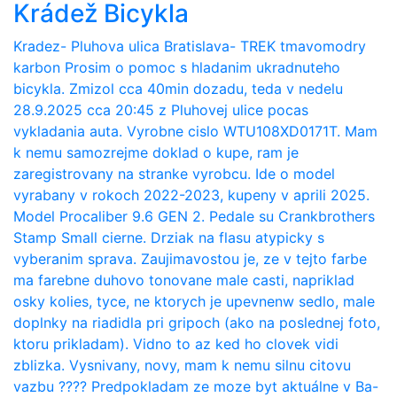
Krádež Bicykla
Kradez- Pluhova ulica Bratislava- TREK tmavomodry
karbon Prosim o pomoc s hladanim ukradnuteho
bicykla. Zmizol cca 40min dozadu, teda v nedelu
28.9.2025 cca 20:45 z Pluhovej ulice pocas
vykladania auta. Vyrobne cislo WTU108XD0171T. Mam
k nemu samozrejme doklad o kupe, ram je
zaregistrovany na stranke vyrobcu. Ide o model
vyrabany v rokoch 2022-2023, kupeny v aprili 2025.
Model Procaliber 9.6 GEN 2. Pedale su Crankbrothers
Stamp Small cierne. Drziak na flasu atypicky s
vyberanim sprava. Zaujimavostou je, ze v tejto farbe
ma farebne duhovo tonovane male casti, napriklad
osky kolies, tyce, ne ktorych je upevnenw sedlo, male
doplnky na riadidla pri gripoch (ako na poslednej foto,
ktoru prikladam). Vidno to az ked ho clovek vidi
zblizka. Vysnivany, novy, mam k nemu silnu citovu
vazbu ???? Predpokladam ze moze byt aktuálne v Ba-