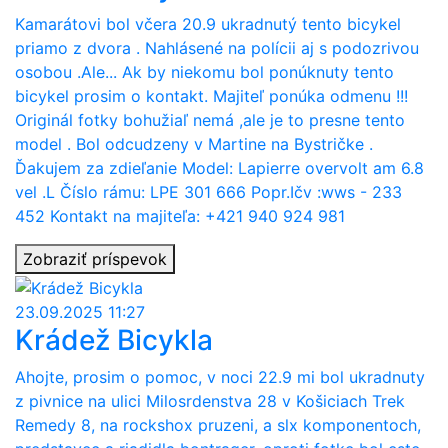
Kamarátovi bol včera 20.9 ukradnutý tento bicykel
priamo z dvora . Nahlásené na polícii aj s podozrivou
osobou .Ale... Ak by niekomu bol ponúknuty tento
bicykel prosim o kontakt. Majiteľ ponúka odmenu !!!
Originál fotky bohužiaľ nemá ,ale je to presne tento
model . Bol odcudzeny v Martine na Bystričke .
Ďakujem za zdieľanie Model: Lapierre overvolt am 6.8
vel .L Číslo rámu: LPE 301 666 Popr.Ičv :wws - 233
452 Kontakt na majiteľa: +421 940 924 981
Zobraziť príspevok
23.09.2025 11:27
Krádež Bicykla
Ahojte, prosim o pomoc, v noci 22.9 mi bol ukradnuty
z pivnice na ulici Milosrdenstva 28 v Košiciach Trek
Remedy 8, na rockshox pruzeni, a slx komponentoch,