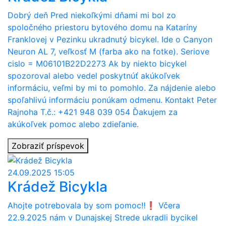
Dobrý deň Pred niekoľkými dňami mi bol zo
spoločného priestoru bytového domu na Kataríny
Franklovej v Pezinku ukradnutý bicykel. Ide o Canyon
Neuron AL 7, veľkosť M (farba ako na fotke). Seriove
cislo = M06101B22D2273 Ak by niekto bicykel
spozoroval alebo vedel poskytnúť akúkoľvek
informáciu, veľmi by mi to pomohlo. Za nájdenie alebo
spoľahlivú informáciu ponúkam odmenu. Kontakt Peter
Rajnoha T.č.: +421 948 039 054 Ďakujem za
akúkoľvek pomoc alebo zdieľanie.
Zobraziť príspevok
24.09.2025 15:05
Krádež Bicykla
Ahojte potrebovala by som pomoc‼️❗ Včera
22.9.2025 nám v Dunajskej Strede ukradli bycikel