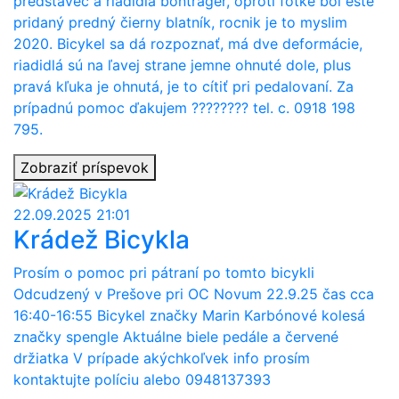
predstavec a riadidla bontrager, oproti fotke bol este
pridaný predný čierny blatník, rocnik je to myslim
2020. Bicykel sa dá rozpoznať, má dve deformácie,
riadidlá sú na ľavej strane jemne ohnuté dole, plus
pravá kľuka je ohnutá, je to cítiť pri pedalovaní. Za
prípadnú pomoc ďakujem ???????? tel. c. 0918 198
795.
Zobraziť príspevok
22.09.2025 21:01
Krádež Bicykla
Prosím o pomoc pri pátraní po tomto bicykli
Odcudzený v Prešove pri OC Novum 22.9.25 čas cca
16:40-16:55 Bicykel značky Marin Karbónové kolesá
značky spengle Aktuálne biele pedále a červené
držiatka V prípade akýchkoľvek info prosím
kontaktujte políciu alebo 0948137393