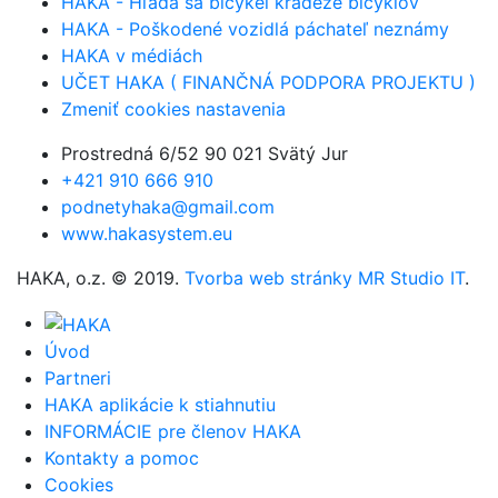
HAKA - Hľadá sa bicykel krádeže bicyklov
HAKA - Poškodené vozidlá páchateľ neznámy
HAKA v médiách
UČET HAKA ( FINANČNÁ PODPORA PROJEKTU )
Zmeniť cookies nastavenia
Prostredná 6/52 90 021 Svätý Jur
+421 910 666 910
podnetyhaka@gmail.com
www.hakasystem.eu
HAKA, o.z. © 2019.
Tvorba web stránky MR Studio IT
.
Úvod
Partneri
HAKA aplikácie k stiahnutiu
INFORMÁCIE pre členov HAKA
Kontakty a pomoc
Cookies