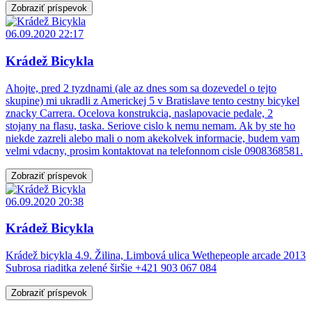
Zobraziť príspevok
06.09.2020 22:17
Krádež Bicykla
Ahojte, pred 2 tyzdnami (ale az dnes som sa dozevedel o tejto
skupine) mi ukradli z Americkej 5 v Bratislave tento cestny bicykel
znacky Carrera. Ocelova konstrukcia, naslapovacie pedale, 2
stojany na flasu, taska. Seriove cislo k nemu nemam. Ak by ste ho
niekde zazreli alebo mali o nom akekolvek informacie, budem vam
velmi vdacny, prosim kontaktovat na telefonnom cisle 0908368581.
Zobraziť príspevok
06.09.2020 20:38
Krádež Bicykla
Krádež bicykla 4.9. Žilina, Limbová ulica Wethepeople arcade 2013
Subrosa riaditka zelené širšie +421 903 067 084
Zobraziť príspevok