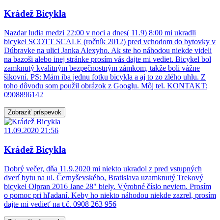
Krádež Bicykla
Nazdar ludia medzi 22:00 v noci a dnes( 11.9) 8:00 mi ukradli
bicykel SCOTT SCALE (ročník 2012) pred vchodom do bytovky v
Dúbravke na ulici Janka Alexyho. Ak ste ho náhodou niekde videli
na bazoši alebo inej stránke prosím vás dajte mi vediet. Bicykel bol
zamknutý kvalitným bezpečnostným zámkom, takže boli vážne
šikovní. PS: Mám iba jednu fotku bicykla a aj to zo zlého uhlu. Z
toho dôvodu som použil obrázok z Googlu. Môj tel. KONTAKT:
0908896142
Zobraziť príspevok
11.09.2020 21:56
Krádež Bicykla
Dobrý večer, dňa 11.9.2020 mi niekto ukradol z pred vstupných
dverí bytu na ul. Černyševského, Bratislava uzamknutý Trekový
bicykel Olpran 2016 Jane 28" biely. Výrobné číslo neviem. Prosím
o pomoc pri hľadaní. Keby ho niekto náhodou niekde zazrel, prosím
dajte mi vedieť na t.č. 0908 263 956