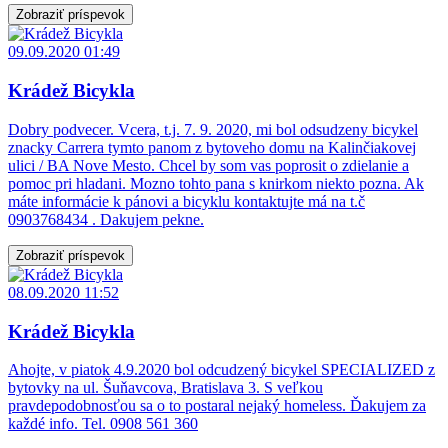
Zobraziť príspevok
09.09.2020 01:49
Krádež Bicykla
Dobry podvecer. Vcera, t.j. 7. 9. 2020, mi bol odsudzeny bicykel
znacky Carrera tymto panom z bytoveho domu na Kalinčiakovej
ulici / BA Nove Mesto. Chcel by som vas poprosit o zdielanie a
pomoc pri hladani. Mozno tohto pana s knirkom niekto pozna. Ak
máte informácie k pánovi a bicyklu kontaktujte má na t.č
0903768434 . Dakujem pekne.
Zobraziť príspevok
08.09.2020 11:52
Krádež Bicykla
Ahojte, v piatok 4.9.2020 bol odcudzený bicykel SPECIALIZED z
bytovky na ul. Šuňavcova, Bratislava 3. S veľkou
pravdepodobnosťou sa o to postaral nejaký homeless. Ďakujem za
každé info. Tel. 0908 561 360