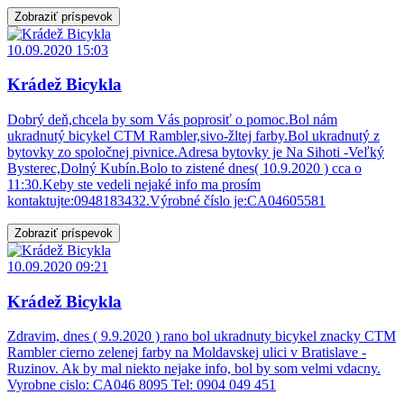
Zobraziť príspevok
10.09.2020 15:03
Krádež Bicykla
Dobrý deň,chcela by som Vás poprosiť o pomoc.Bol nám
ukradnutý bicykel CTM Rambler,sivo-žltej farby.Bol ukradnutý z
bytovky zo spoločnej pivnice.Adresa bytovky je Na Sihoti -Veľký
Bysterec,Dolný Kubín.Bolo to zistené dnes( 10.9.2020 ) cca o
11:30.Keby ste vedeli nejaké info ma prosím
kontaktujte:0948183432.Výrobné číslo je:CA04605581
Zobraziť príspevok
10.09.2020 09:21
Krádež Bicykla
Zdravim, dnes ( 9.9.2020 ) rano bol ukradnuty bicykel znacky CTM
Rambler cierno zelenej farby na Moldavskej ulici v Bratislave -
Ruzinov. Ak by mal niekto nejake info, bol by som velmi vdacny.
Vyrobne cislo: CA046 8095 Tel: 0904 049 451