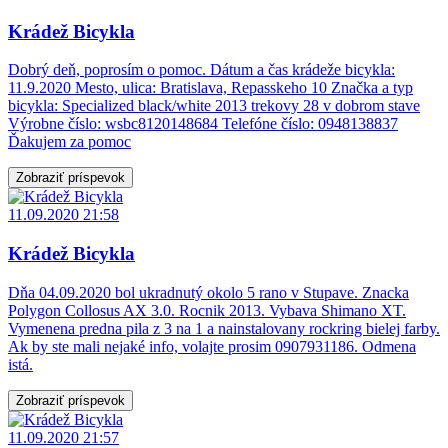
Krádež Bicykla
Dobrý deň, poprosím o pomoc. Dátum a čas krádeže bicykla:
11.9.2020 Mesto, ulica: Bratislava, Repasskeho 10 Značka a typ
bicykla: Specialized black/white 2013 trekovy 28 v dobrom stave
Výrobne číslo: wsbc8120148684 Telefóne číslo: 0948138837
Ďakujem za pomoc
Zobraziť príspevok
11.09.2020 21:58
Krádež Bicykla
Dňa 04.09.2020 bol ukradnutý okolo 5 rano v Stupave. Znacka
Polygon Collosus AX 3.0. Rocnik 2013. Vybava Shimano XT.
Vymenena predna pila z 3 na 1 a nainstalovany rockring bielej farby.
Ak by ste mali nejaké info, volajte prosim 0907931186. Odmena
istá.
Zobraziť príspevok
11.09.2020 21:57