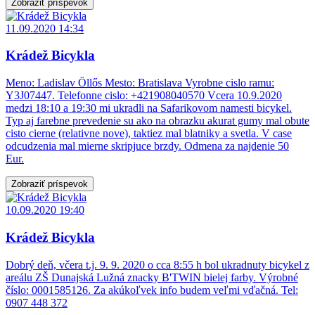
Zobraziť príspevok
11.09.2020 14:34
Krádež Bicykla
Meno: Ladislav Öllős Mesto: Bratislava Vyrobne cislo ramu:
Y3J07447. Telefonne cislo: +421908040570 Vcera 10.9.2020
medzi 18:10 a 19:30 mi ukradli na Safarikovom namesti bicykel.
Typ aj farebne prevedenie su ako na obrazku akurat gumy mal obute
cisto cierne (relativne nove), taktiez mal blatniky a svetla. V case
odcudzenia mal mierne skripjuce brzdy. Odmena za najdenie 50
Eur.
Zobraziť príspevok
10.09.2020 19:40
Krádež Bicykla
Dobrý deň, včera t.j. 9. 9. 2020 o cca 8:55 h bol ukradnuty bicykel z
areálu ZŠ Dunajská Lužná znacky B'TWIN bielej farby. Výrobné
číslo: 0001585126. Za akúkoľvek info budem veľmi vďačná. Tel:
0907 448 372