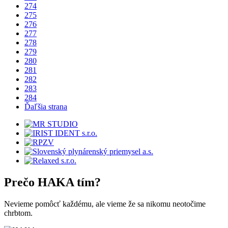
274
275
276
277
278
279
280
281
282
283
284
Ďaľšia strana
Prečo
HAKA
tím?
Nevieme pomôcť každému, ale vieme že sa nikomu neotočime
chrbtom.