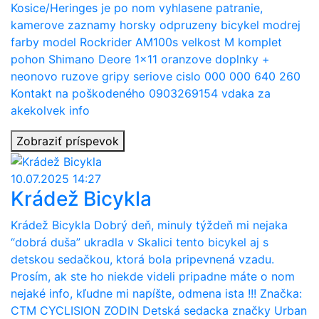
Kosice/Heringes je po nom vyhlasene patranie,
kamerove zaznamy horsky odpruzeny bicykel modrej
farby model Rockrider AM100s velkost M komplet
pohon Shimano Deore 1x11 oranzove doplnky +
neonovo ruzove gripy seriove cislo 000 000 640 260
Kontakt na poškodeného 0903269154 vdaka za
akekolvek info
Zobraziť príspevok
10.07.2025 14:27
Krádež Bicykla
Krádež Bicykla Dobrý deň, minuly týždeň mi nejaka
“dobrá duša” ukradla v Skalici tento bicykel aj s
detskou sedačkou, ktorá bola pripevnená vzadu.
Prosím, ak ste ho niekde videli pripadne máte o nom
nejaké info, kľudne mi napíšte, odmena ista !!! Značka:
CTM CYCLISION ZODIN Detská sedacka značky Urban