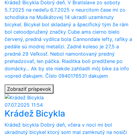
Krádež Bicykla Dobrý deň. V Bratislave zo soboty
5.7.2025 na nedeľu 6.7.2025 v neurcitom čase mi zo
schodiska na Muškátovej 14 ukradli uzamknuty
bicykel. Bicykel bol skladaný a špecifický tým že rám
bol celoodpružený značky Cube ams cierno bielo
červený, predná vydlica bola Cannondale lefty, rafiky a
pedále sú modrej metalízi. Zadné koleso je 27,5 a
predné 29 Veľkosť. Nebol namontovaný predný
prehadzovať, len páčka. Riaditka boli predlžene po
domácky... Ak by ste niekde zahliadli môj bike za info
vopred ďakujem. Číslo 0940176531 dakujem
Zobraziť príspevok
07.07.2025 11:54
Krádež Bicykla
Krádež bicykla Dobrý deň, včera v noci mi bol
ukradnutý bicykel ktorý som mal zamknutý na nosiči