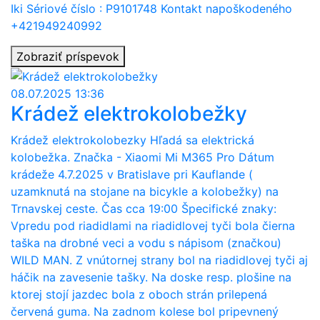
Iki Sériové číslo : P9101748 Kontakt napoškodeného
+421949240992
Zobraziť príspevok
08.07.2025 13:36
Krádež elektrokolobežky
Krádež elektrokolobezky Hľadá sa elektrická
kolobežka. Značka - Xiaomi Mi M365 Pro Dátum
krádeže 4.7.2025 v Bratislave pri Kauflande (
uzamknutá na stojane na bicykle a kolobežky) na
Trnavskej ceste. Čas cca 19:00 Špecifické znaky:
Vpredu pod riadidlami na riadidlovej tyči bola čierna
taška na drobné veci a vodu s nápisom (značkou)
WILD MAN. Z vnútornej strany bol na riadidlovej tyči aj
háčik na zavesenie tašky. Na doske resp. plošine na
ktorej stojí jazdec bola z oboch strán prilepená
červená guma. Na zadnom kolese bol pripevnený