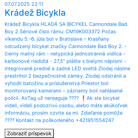
07.07.2025 22:11
Krádež Bicykla
Krádež Bicykla HĽADÁ SA BICYKEL Cannondale Bad
Boy 2 Sériové číslo rámu: CM19K003372 Počas
víkendu 5.–6. júla bol v Bratislave – Krasňany
odcudzený bicykel značky Cannondale Bad Boy 2. -
čierny matný rám - netypická jednostranná vidlica -
karbonové riadidlá - 27,5” plášte s bielymi nápismi -
integrované predné a zadné LED svetlá Zlodej násilne
prestrihol 2 bezpečnostné zámky. Zlodej odstránil a
vyhodil batožinu a príslušenstva Priestor bol
monitorovaný kamerami – záznamy boli nahlásené
polícii. AirTag už nereaguje ???? ❗️Ak ste bicykel
videli, videli podozrivú osobu, alebo máte akúkoľvek
informáciu, prosím ozvite sa mi. Zdieľanie pomôže
???? Kontakt na poškodeného +421951554247
Zobraziť príspevok