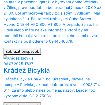
na aute v pozemnej garáži v bytovom dome Wellpark
v Žiline, pravdepodobne bol ukradnutý medzi 20:00 až
21:00. Bol antracirovej farby zo zlatými vydlicami. Mal
cyklokapsičku. Bol to elektrobicykel Cube Stereo
Hybrid ONE44 HPC 800 AT 800. V prípade že ste ho
videli alebo máte nejaké informácie ktoré by mi
pomohli ho nájsť volajte na políciu alebo sa mi ozvite
Kontakt na poškodeného 0944546679.
Zobraziť príspevok
06.07.2025 17:37
Krádež Bicykla
Krádež Bicykla Dna 4.7. bol ukradnuty bicykel na
pumpe v Rovinke, ak mate info prosim volat 0903 714
614, za info alebo nalez odmena. nazov: Leader fox
vyrobne cislo: DF 2175036