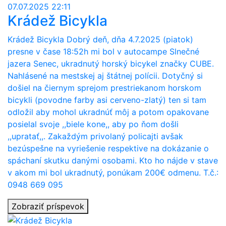
07.07.2025 22:11
Krádež Bicykla
Krádež Bicykla Dobrý deň, dňa 4.7.2025 (piatok)
presne v čase 18:52h mi bol v autocampe Slnečné
jazera Senec, ukradnutý horský bicykel značky CUBE.
Nahlásené na mestskej aj štátnej polícii. Dotyčný si
došiel na čiernym sprejom prestriekanom horskom
bicykli (povodne farby asi cerveno-zlatý) ten si tam
odložil aby mohol ukradnúť môj a potom opakovane
posielal svoje ,,biele kone,, aby po ňom došli
,,upratať,,. Zakaždým privolaný policajti avšak
bezúspešne na vyriešenie respektive na dokázanie o
spáchaní skutku danými osobami. Kto ho nájde v stave
v akom mi bol ukradnutý, ponúkam 200€ odmenu. T.č.:
0948 669 095
Zobraziť príspevok