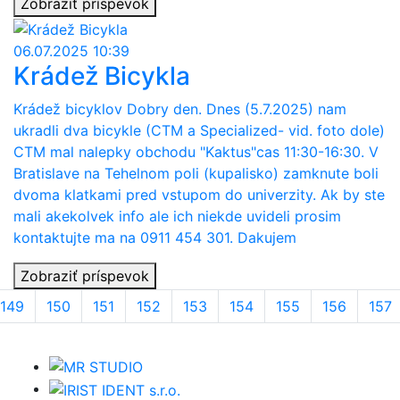
Zobraziť príspevok
06.07.2025 10:39
Krádež Bicykla
Krádež bicyklov Dobry den. Dnes (5.7.2025) nam
ukradli dva bicykle (CTM a Specialized- vid. foto dole)
CTM mal nalepky obchodu "Kaktus"cas 11:30-16:30. V
Bratislave na Tehelnom poli (kupalisko) zamknute boli
dvoma klatkami pred vstupom do univerzity. Ak by ste
mali akekolvek info ale ich niekde uvideli prosim
kontaktujte ma na 0911 454 301. Dakujem
Zobraziť príspevok
149
150
151
152
153
154
155
156
157