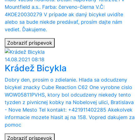
Mountfield a.s.. Farba: červeno-čierna V.Č:
4KOE20030279 V prípade ak daný bicykel uvidíte
alebo sa bude niekde predávať, prosím dajte nám
vediet. Ďakujeme.
Zobraziť príspevok
14.08.2021 08:18
Krádež Bicykla
Dobry den, prosim o zdielanie. Hlada sa odcudzeny
bicykel znacky Cube Reaction C62 One vyrobne cislo
WOW05811PVHS, ktory bol odcudzeny niekedy tento
tyzden z pivnicnej kobky na Nobelovej ulici, Bratislava
- Nove Mesto Tel kontakt: +421911402285 Akekolvek
informacie mozete hlasit aj na 158. Vopred dakujem za
pomoc
Zobraziť príspevok