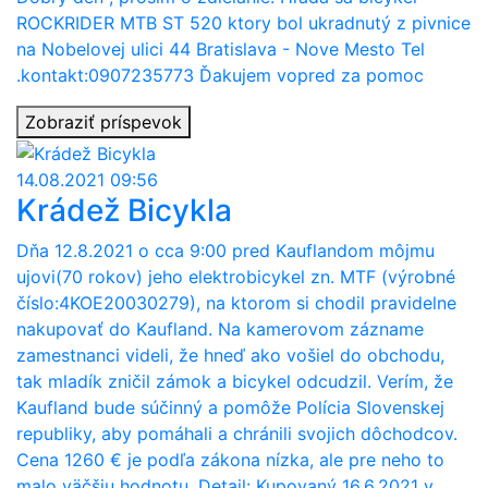
ROCKRIDER MTB ST 520 ktory bol ukradnutý z pivnice
na Nobelovej ulici 44 Bratislava - Nove Mesto Tel
.kontakt:0907235773 Ďakujem vopred za pomoc
Zobraziť príspevok
14.08.2021 09:56
Krádež Bicykla
Dňa 12.8.2021 o cca 9:00 pred Kauflandom môjmu
ujovi(70 rokov) jeho elektrobicykel zn. MTF (výrobné
číslo:4KOE20030279), na ktorom si chodil pravidelne
nakupovať do Kaufland. Na kamerovom zázname
zamestnanci videli, že hneď ako vošiel do obchodu,
tak mladík zničil zámok a bicykel odcudzil. Verím, že
Kaufland bude súčinný a pomôže Polícia Slovenskej
republiky, aby pomáhali a chránili svojich dôchodcov.
Cena 1260 € je podľa zákona nízka, ale pre neho to
malo väčšiu hodnotu. Detail: Kupovaný 16.6.2021 v