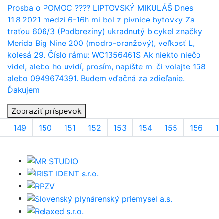
Prosba o POMOC ???? LIPTOVSKÝ MIKULÁŠ Dnes
11.8.2021 medzi 6-16h mi bol z pivnice bytovky Za
traťou 606/3 (Podbreziny) ukradnutý bicykel značky
Merida Big Nine 200 (modro-oranžový), veľkosť L,
kolesá 29. Číslo rámu: WC1356461S Ak niekto niečo
videl, alebo ho uvidí, prosím, napíšte mi či volajte 158
alebo 0949674391. Budem vďačná za zdieľanie.
Ďakujem
Zobraziť príspevok
8
149
150
151
152
153
154
155
156