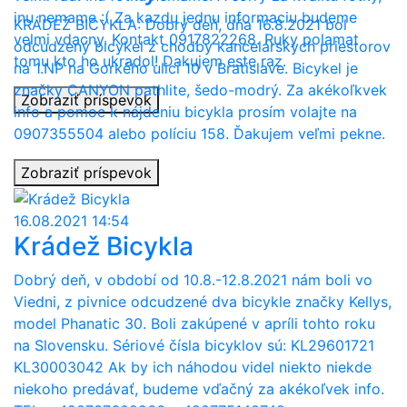
inu nemame :( Za kazdu jednu informaciu budeme
KRÁDEŽ BICYKLA: Dobrý deň, dňa 16.8.2021 bol
velmi vdacny. Kontakt 0917822268. Ruky polamat
odcudzený bicykel z chodby kancelárskych priestorov
tomu kto ho ukradol! Dakujem este raz.
na 1.NP na Gorkého ulici 10 v Bratislave. Bicykel je
značky CANYON pathlite, šedo-modrý. Za akékoľkvek
Zobraziť príspevok
info a pomoc k nájdeniu bicykla prosím volajte na
0907355504 alebo políciu 158. Ďakujem veľmi pekne.
Zobraziť príspevok
16.08.2021 14:54
Krádež Bicykla
Dobrý deň, v období od 10.8.-12.8.2021 nám boli vo
Viedni, z pivnice odcudzené dva bicykle značky Kellys,
model Phanatic 30. Boli zakúpené v apríli tohto roku
na Slovensku. Sériové čísla bicyklov sú: KL29601721
KL30003042 Ak by ich náhodou videl niekto niekde
niekoho predávať, budeme vďačný za akékoľvek info.