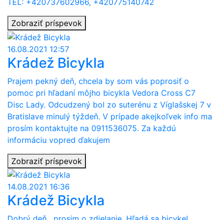
TEL: +420737602966, +420775140742
Zobraziť príspevok
16.08.2021 12:57
Krádež Bicykla
Prajem pekný deň, chcela by som vás poprosiť o
pomoc pri hľadaní môjho bicykla Vedora Cross C7
Disc Lady. Odcudzený bol zo suterénu z Víglašskej 7 v
Bratislave minulý týždeň. V prípade akejkoľvek info ma
prosím kontaktujte na 0911536075. Za každú
informáciu vopred ďakujem
Zobraziť príspevok
14.08.2021 16:36
Krádež Bicykla
Dobrý deň , prosim o zdielanie. Hľadá sa bicykel