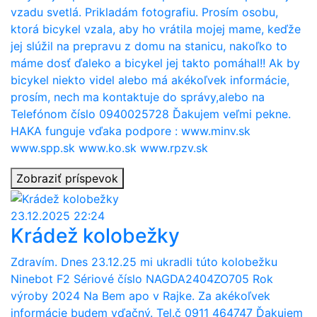
vzadu svetlá. Prikladám fotografiu. Prosím osobu,
ktorá bicykel vzala, aby ho vrátila mojej mame, keďže
jej slúžil na prepravu z domu na stanicu, nakoľko to
máme dosť ďaleko a bicykel jej takto pomáhal!! Ak by
bicykel niekto videl alebo má akékoľvek informácie,
prosím, nech ma kontaktuje do správy,alebo na
Telefónom číslo 0940025728 Ďakujem veľmi pekne.
HAKA funguje vďaka podpore : www.minv.sk
www.spp.sk www.ko.sk www.rpzv.sk
Zobraziť príspevok
23.12.2025 22:24
Krádež kolobežky
Zdravím. Dnes 23.12.25 mi ukradli túto kolobežku
Ninebot F2 Sériové číslo NAGDA2404ZO705 Rok
výroby 2024 Na Bem apo v Rajke. Za akékoľvek
informácie budem vďačný. Tel.č 0911 464747 Ďakujem