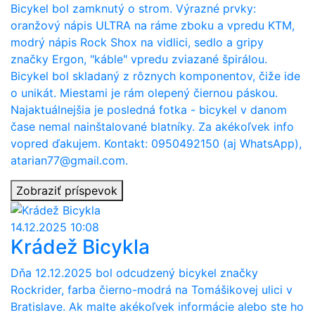
Bicykel bol zamknutý o strom. Výrazné prvky:
oranžový nápis ULTRA na ráme zboku a vpredu KTM,
modrý nápis Rock Shox na vidlici, sedlo a gripy
značky Ergon, "káble" vpredu zviazané špirálou.
Bicykel bol skladaný z rôznych komponentov, čiže ide
o unikát. Miestami je rám olepený čiernou páskou.
Najaktuálnejšia je posledná fotka - bicykel v danom
čase nemal nainštalované blatníky. Za akékoľvek info
vopred ďakujem. Kontakt: 0950492150 (aj WhatsApp),
atarian77@gmail.com.
Zobraziť príspevok
14.12.2025 10:08
Krádež Bicykla
Dňa 12.12.2025 bol odcudzený bicykel značky
Rockrider, farba čierno-modrá na Tomášikovej ulici v
Bratislave. Ak malte akékoľvek informácie alebo ste ho