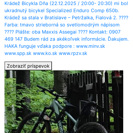
Krádež Bicykla Dňa (22.12.2025 / 20:00- 20:30) mi bol
ukradnutý bicykel Specialized Enduro Comp 650b.
Krádež sa stala v Bratislave – Petržalka, Fialová 2. ????
Farba: tmavo strieborná so svetlomodrým nápisom
???? Plášte: oba Maxxis Assegai ???? Kontakt: 0907
469 147 Budem rád za akékoľvek informácie. Ďakujem.
HAKA funguje vďaka podpore : www.minv.sk
www.spp.sk www.ko.sk www.rpzv.sk
Zobraziť príspevok