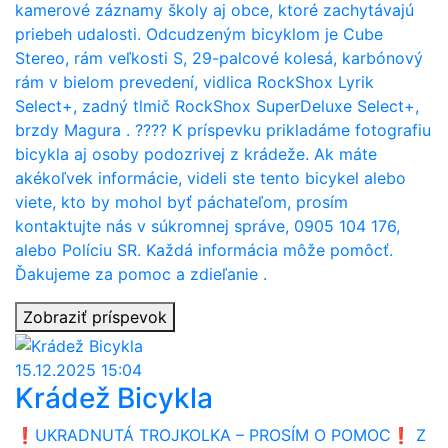
páchateľa, ktorý dňa 12. 12. 2025 v doobedňajších
hodinách odcudzil bicykel v areáli školy Žš Dunajská
Lužná okres Senec. Bicykel bol počas vyučovania
riadne uzamknutý na mieste určenom na parkovanie
bicyklov, napriek tomu došlo k jeho krádeži v čase,
keď bol žiak pod dohľadom školy.l Podľa dostupných
informácií sa do areálu školy dostala cudzia osoba
bez oprávnenia, ktorá sa v priestoroch školy
pohybovala neoprávnene. K udalosti existujú
kamerové záznamy školy aj obce, ktoré zachytávajú
priebeh udalosti. Odcudzeným bicyklom je Cube
Stereo, rám veľkosti S, 29-palcové kolesá, karbónový
rám v bielom prevedení, vidlica RockShox Lyrik
Select+, zadný tlmič RockShox SuperDeluxe Select+,
brzdy Magura . ???? K príspevku prikladáme fotografiu
bicykla aj osoby podozrivej z krádeže. Ak máte
15.12.2025 15:04
Krádež Bicykla
akékoľvek informácie, videli ste tento bicykel alebo
viete, kto by mohol byť páchateľom, prosím
❗️UKRADNUTÁ TROJKOLKA – PROSÍM O POMOC❗ Z
kontaktujte nás v súkromnej správe, 0905 104 176,