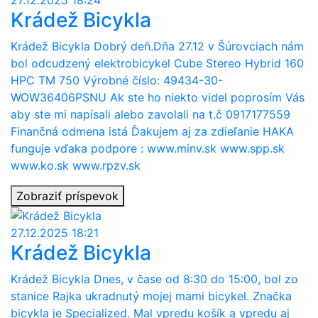
Krádež Bicykla
Krádež Bicykla Dobrý deň.Dňa 27.12 v Šúrovciach nám
bol odcudzený elektrobicykel Cube Stereo Hybrid 160
HPC TM 750 Výrobné číslo: 49434-30-
WOW36406PSNU Ak ste ho niekto videl poprosím Vás
aby ste mi napísali alebo zavolali na t.č 0917177559
Finančná odmena istá Ďakujem aj za zdieľanie HAKA
funguje vďaka podpore : www.minv.sk www.spp.sk
www.ko.sk www.rpzv.sk
Zobraziť príspevok
27.12.2025 18:21
Krádež Bicykla
Krádež Bicykla Dnes, v čase od 8:30 do 15:00, bol zo
stanice Rajka ukradnutý mojej mami bicykel. Značka
bicykla je Specialized. Mal vpredu košík a vpredu aj