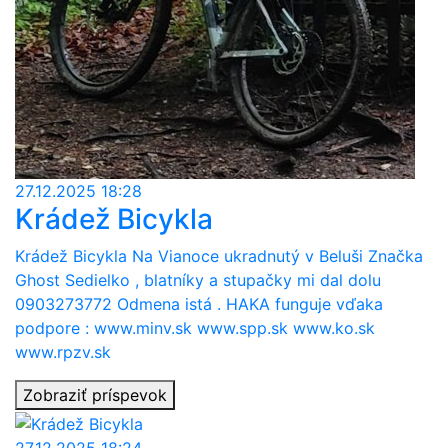
27.12.2025 18:28
Krádež Bicykla
Krádež Bicykla Na Vianoce ukradnutý v Beluši Značka
Ghost Sedielko , blatníky a stupačky mi dal dolu
0903273772 Odmena istá . HAKA funguje vďaka
podpore : www.minv.sk www.spp.sk www.ko.sk
www.rpzv.sk
Zobraziť príspevok
27.12.2025 18:24