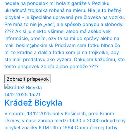
nedele na pondelok mi bola z garáže v Pezinku
alebo Políciu SR. Každá informácia môže pomôcť.
ukradnutá trojkolka robená na mieru. Nie je to bežný
Ďakujeme za pomoc a zdieľanie .
bicykel – je špeciálne upravená pre človeka na vozíku.
Pre mňa to nie je „vec“, ale spôsob pohybu a slobody.
Zobraziť príspevok
???? Ak si ju niekto všimne, alebo má akékoľvek
informácie, prosím, ozvite sa mi do správy alebo na
mail: bekim@bekim.sk Pridávam sem fotku blbca čo
mi to kradne a ďalšia fotka som ja na trojkolke, aby
ste mali predstavu ako vyzera. Ďakujem každému, kto
tento príspevok zdieľa alebo pomôže ????
Zobraziť príspevok
14.12.2025 15:21
Krádež Bicykla
V sobotu, 13.12.2025 bol v Košiciach, pred Kinom
Úsmev, v čase zhruba medzi 19:30 a 20:00 odcudzený
bicykel značky KTM Ultra 1964 Comp čiernej farby.